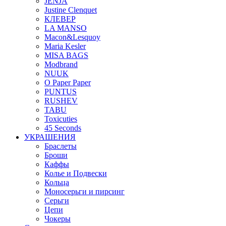
JENJA
Justine Clenquet
КЛЕВЕР
LA MANSO
Macon&Lesquoy
Maria Kesler
MISA BAGS
Modbrand
NUUK
O Paper Paper
PUNTUS
RUSHEV
TABU
Toxicuties
45 Seconds
УКРАШЕНИЯ
Браслеты
Броши
Каффы
Колье и Подвески
Кольца
Моносерьги и пирсинг
Серьги
Цепи
Чокеры