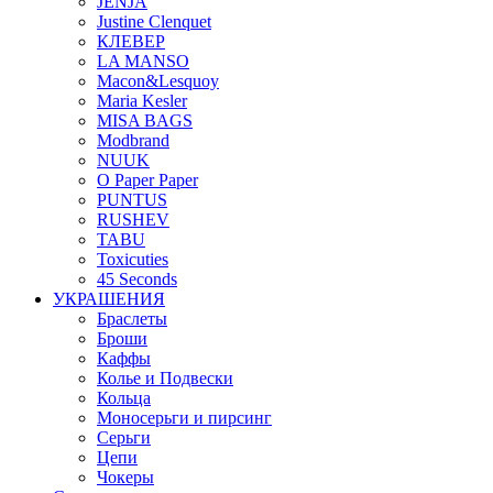
JENJA
Justine Clenquet
КЛЕВЕР
LA MANSO
Macon&Lesquoy
Maria Kesler
MISA BAGS
Modbrand
NUUK
O Paper Paper
PUNTUS
RUSHEV
TABU
Toxicuties
45 Seconds
УКРАШЕНИЯ
Браслеты
Броши
Каффы
Колье и Подвески
Кольца
Моносерьги и пирсинг
Серьги
Цепи
Чокеры