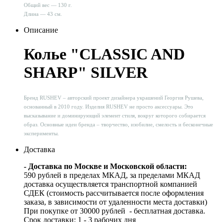
Общий вес — 130 г.
Длина — 43 см.
Описание
Колье "CLASSIC AND
SHARP" SILVER
Бренд RUSHEV – авторский проект дизайнера украшений Георгия Рушева,
основанный в 2010 году. Изделия RUSHEV не просто аксессуары. Это
высказывание и доминирующий элемент стиля, вокруг которого собирается
образ. Основные идеи бренда – творчество, изобилие, смелость и бесконечные
эксперименты.
Доставка
- Доставка по Москве и Московской области:
590 рублей в пределах МКАД, за пределами МКАД
доставка осуществляется транспортной компанией
СДЕК (стоимость рассчитывается после оформления
заказа, в зависимости от удаленности места доставки)
При покупке от 30000 рублей - бесплатная доставка.
Срок доставки: 1 - 3 рабочих дня