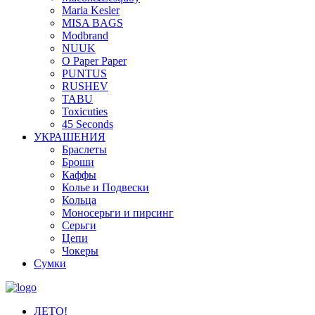
Maria Kesler
MISA BAGS
Modbrand
NUUK
O Paper Paper
PUNTUS
RUSHEV
TABU
Toxicuties
45 Seconds
УКРАШЕНИЯ
Браслеты
Броши
Каффы
Колье и Подвески
Кольца
Моносерьги и пирсинг
Серьги
Цепи
Чокеры
Сумки
ЛЕТО!