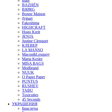
Bant
BAZHÉN
BJØRG
Bonne Maison
(b)part
Fakoshima
HIGHCRAFT
Hugo Kreit
JENJA
Justine Clenquet
КЛЕВЕР
LA MANSO
Macon&Lesquoy
Maria Kesler
MISA BAGS
Modbrand
NUUK
O Paper Paper
PUNTUS
RUSHEV
TABU
Toxicuties
45 Seconds
УКРАШЕНИЯ
Браслеты