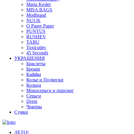
Maria Kesler
MISA BAGS
Modbrand
NUUK
O Paper Paper
PUNTUS
RUSHEV
TABU
Toxicuties
45 Seconds
УКРАШЕНИЯ
Браслеты
Броши
Каффы
Колье и Подвески
Кольца
Моносерьги и пирсинг
Серьги
Цепи
Чокеры
Сумки
ЛЕТО!