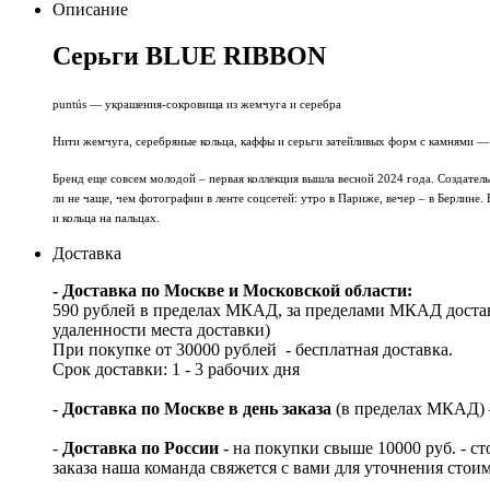
Описание
Серьги BLUE RIBBON
puntús — украшения-сокровища из жемчуга и серебра
Нити жемчуга, серебряные кольца, каффы и серьги затейливых форм с камнями — 
Бренд еще совсем молодой – первая коллекция вышла весной 2024 года. Создател
ли не чаще, чем фотографии в ленте соцсетей: утро в Париже, вечер – в Берлине.
и кольца на пальцах.
Доставка
- Доставка по Москве и Московской области:
590 рублей в пределах МКАД, за пределами МКАД достав
удаленности места доставки)
При покупке от 30000 рублей - бесплатная доставка.
Срок доставки: 1 - 3 рабочих дня
-
Доставка по Москве в день заказа
(в пределах МКАД) – 
-
Доставка по России
- на покупки свыше 10000 руб. - с
заказа наша команда свяжется с вами для уточнения стои