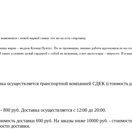
знакомимся с новой маркой самых что ни на есть сокровищ.
ьница марки – модель Ксения Пунтус. По ее признанию, именно работа вдохновила ее на с
 В таких условиях целый гардероб с собой не возьмешь, а вот аксессуары – запросто. И в к
ка осуществляется транспортной компанией СДЕК (стоимость рас
890 руб. Доставка осуществляется с 12:00 до 20:00.
тоимость доставки 690 руб. На заказы ниже 10000 руб. - стоимо
мости доставки.