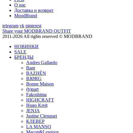
О нас
Доставка и возврат
MoodBrand
telegram
vk
pinterest
Share your MODBRAND OUTFIT
2011-2026 All rights reserved © MODBRAND
НОВИНКИ
SALE
БРЕНДЫ
Andres Gallardo
Bant
BAZHÉN
BJØRG
Bonne Maison
(b)part
Fakoshima
HIGHCRAFT
Hugo Kreit
JENJA
Justine Clenquet
КЛЕВЕР
LA MANSO
Macon&Lesquoy