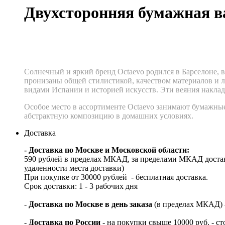
Двухсторонняя бумажная 
Солнечный и яркий бренд Octaevo родился в Барселоне, в
пронизаны общей стилистикой, качеством материалов и 
видами Испании и историей искусств. Эти веяния накла
Особое место в ассортименте Octaevo занимают бумажны
абстрактную композицию в домашних условиях.
Доставка
- Доставка по Москве и Московской области:
590 рублей в пределах МКАД, за пределами МКАД достав
удаленности места доставки)
При покупке от 30000 рублей - бесплатная доставка.
Срок доставки: 1 - 3 рабочих дня
-
Доставка по Москве в день заказа
(в пределах МКАД) – 
-
Доставка по России
- на покупки свыше 10000 руб. - с