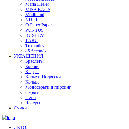
Maria Kesler
MISA BAGS
Modbrand
NUUK
O Paper Paper
PUNTUS
RUSHEV
TABU
Toxicuties
45 Seconds
УКРАШЕНИЯ
Браслеты
Броши
Каффы
Колье и Подвески
Кольца
Моносерьги и пирсинг
Серьги
Цепи
Чокеры
Сумки
ЛЕТО!