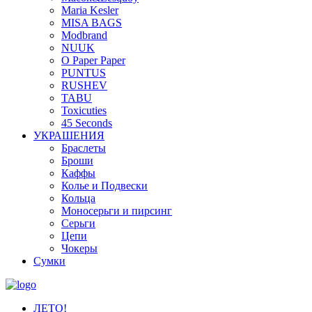
Maria Kesler
MISA BAGS
Modbrand
NUUK
O Paper Paper
PUNTUS
RUSHEV
TABU
Toxicuties
45 Seconds
УКРАШЕНИЯ
Браслеты
Броши
Каффы
Колье и Подвески
Кольца
Моносерьги и пирсинг
Серьги
Цепи
Чокеры
Сумки
ЛЕТО!