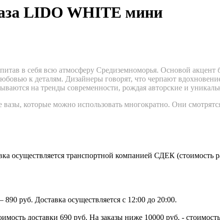
ваза LIDO WHITE мини
питав в себя всю атмосферу Средиземноморья. Основой акцент б
любовью к деталям. Дизайнеры говорят, что черпают вдохновен
дываются на тренды современности, рождая авторские и уникал
е вазы, которые можно использовать многократно. Они смотрят
ка осуществляется транспортной компанией СДЕК (стоимость рас
890 руб. Доставка осуществляется с 12:00 до 20:00.
тоимость доставки 690 руб. На заказы ниже 10000 руб. - стоимо