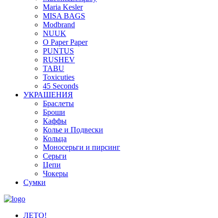
Maria Kesler
MISA BAGS
Modbrand
NUUK
O Paper Paper
PUNTUS
RUSHEV
TABU
Toxicuties
45 Seconds
УКРАШЕНИЯ
Браслеты
Броши
Каффы
Колье и Подвески
Кольца
Моносерьги и пирсинг
Серьги
Цепи
Чокеры
Сумки
ЛЕТО!