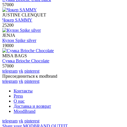
57000
JUSTINE CLENQUET
Чокер SAMMY
25200
JENJA
Кулон Spike silver
19000
MISA BAGS
Сумка Brioche Chocolate
57000
telegram
vk
pinterest
Присоединиться к modbrand
telegram
vk
pinterest
Контакты
Press
О нас
Доставка и возврат
MoodBrand
telegram
vk
pinterest
Share your MODBRAND OUTFIT