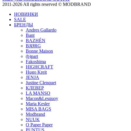
2011-2026 All rights reserved © MODBRAND
НОВИНКИ
SALE
БРЕНДЫ
Andres Gallardo
Bant
BAZHÉN
BJØRG
Bonne Maison
(b)part
Fakoshima
HIGHCRAFT
Hugo Kreit
JENJA
Justine Clenquet
КЛЕВЕР
LA MANSO
Macon&Lesquoy
Maria Kesler
MISA BAGS
Modbrand
NUUK
O Paper Paper
PUNTUS