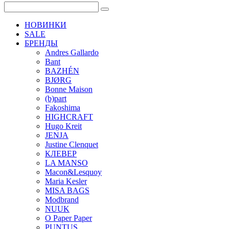
НОВИНКИ
SALE
БРЕНДЫ
Andres Gallardo
Bant
BAZHÉN
BJØRG
Bonne Maison
(b)part
Fakoshima
HIGHCRAFT
Hugo Kreit
JENJA
Justine Clenquet
КЛЕВЕР
LA MANSO
Macon&Lesquoy
Maria Kesler
MISA BAGS
Modbrand
NUUK
O Paper Paper
PUNTUS