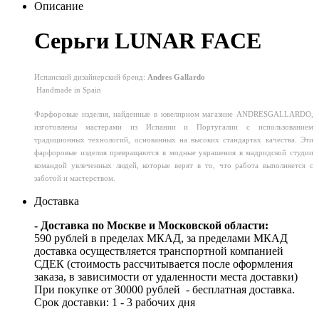
Описание
Серьги LUNAR FACE
Испанский дизайнерский бренд:
Andres Gallardo
Handmade in Spain
Фарфоровые изделия, найденные в ювелирном магазине ANDRESGALLARDO,
изготовлены мастерами из Испании и Португалии с использованием
традиционных технологий, основанных на высоких стандартах качества. Эти
фарфоровые изделия превращаются в модные украшения в мадридской студии
командой увлеченных людей, которые верят в то, что работа выполняется с
заботой и мастерством.
Доставка
- Доставка по Москве и Московской области:
590 рублей в пределах МКАД, за пределами МКАД
доставка осуществляется транспортной компанией
СДЕК (стоимость рассчитывается после оформления
заказа, в зависимости от удаленности места доставки)
При покупке от 30000 рублей - бесплатная доставка.
Срок доставки: 1 - 3 рабочих дня