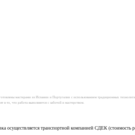
овлены мастерами из Испании и Португалии с использованием традиционных технологий,
т в то, что работа выполняется с заботой и мастерством.
ка осуществляется транспортной компанией СДЕК (стоимость рас