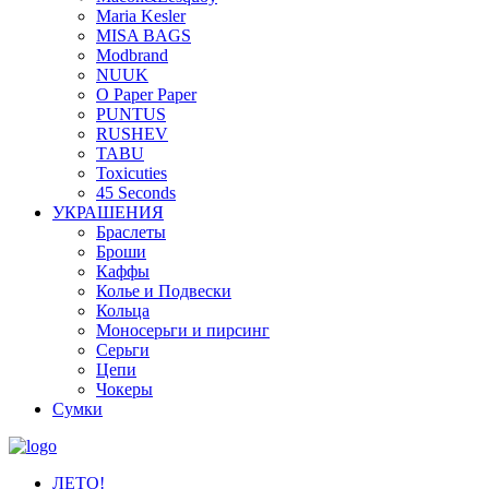
Maria Kesler
MISA BAGS
Modbrand
NUUK
O Paper Paper
PUNTUS
RUSHEV
TABU
Toxicuties
45 Seconds
УКРАШЕНИЯ
Браслеты
Броши
Каффы
Колье и Подвески
Кольца
Моносерьги и пирсинг
Серьги
Цепи
Чокеры
Сумки
ЛЕТО!