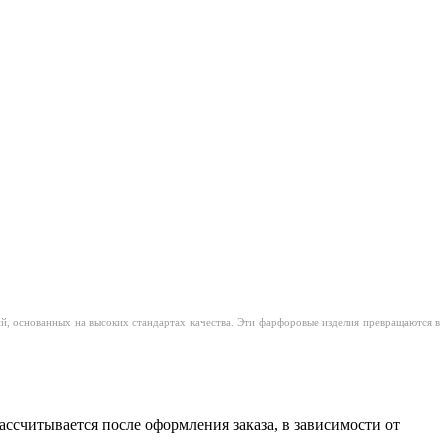
 основанных на высоких стандартах качества. Эти фарфоровые изделия превращаются в
считывается после оформления заказа, в зависимости от