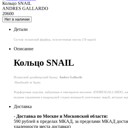
Кольцо SNAIL
ANDRES GALLARDO
20600
Нет в наличии
Детали
Состав: испанский фарфор, позолоченная латунь (18 карат)
Описание
Кольцо SNAIL
Испанский дизайнерский бренд:
Andres Gallardo
Handmade in Spain
Фарфоровые изделия, найденные в ювелирном магазине ANDRESGALLARDO, изгот
модные украшения в мадридской студии командой увлеченных людей, которые веря
Доставка
- Доставка по Москве и Московской области:
590 рублей в пределах МКАД, за пределами МКАД достав
удаленности места доставки)