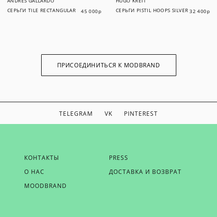
ANDRES GALLARDO
HUGO KREIT
СЕРЬГИ TILE RECTANGULAR
СЕРЬГИ PISTIL HOOPS SILVER
45 000
р
32 400
р
ПРИСОЕДИНИТЬСЯ К MODBRAND
TELEGRAM
VK
PINTEREST
ЕСЛИ ВЫ ХОТИТЕ БЫТЬ В КУРСЕ НАШИХ НОВОСТЕЙ,
КОНТАКТЫ
PRESS
ПОЛУЧАТЬ БОНУСЫ И ВДОХНОВЕНИЕ ОТ MODBRAND,
О НАС
ДОСТАВКА И ВОЗВРАТ
ОТПРАВЬТЕ НАМ СВОЙ EMAIL
MOODBRAND