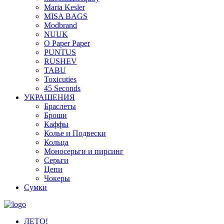
Maria Kesler
MISA BAGS
Modbrand
NUUK
O Paper Paper
PUNTUS
RUSHEV
TABU
Toxicuties
45 Seconds
УКРАШЕНИЯ
Браслеты
Броши
Каффы
Колье и Подвески
Кольца
Моносерьги и пирсинг
Серьги
Цепи
Чокеры
Сумки
ЛЕТО!