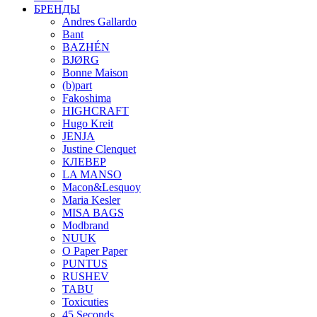
БРЕНДЫ
Andres Gallardo
Bant
BAZHÉN
BJØRG
Bonne Maison
(b)part
Fakoshima
HIGHCRAFT
Hugo Kreit
JENJA
Justine Clenquet
КЛЕВЕР
LA MANSO
Macon&Lesquoy
Maria Kesler
MISA BAGS
Modbrand
NUUK
O Paper Paper
PUNTUS
RUSHEV
TABU
Toxicuties
45 Seconds