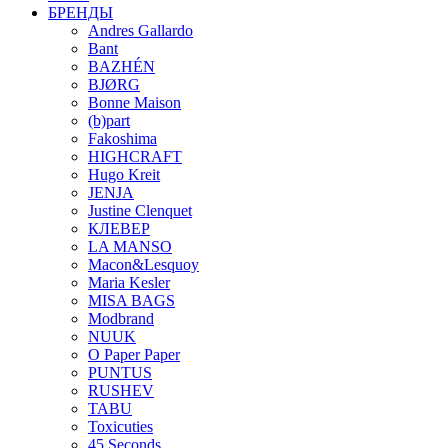
БРЕНДЫ
Andres Gallardo
Bant
BAZHÉN
BJØRG
Bonne Maison
(b)part
Fakoshima
HIGHCRAFT
Hugo Kreit
JENJA
Justine Clenquet
КЛЕВЕР
LA MANSO
Macon&Lesquoy
Maria Kesler
MISA BAGS
Modbrand
NUUK
O Paper Paper
PUNTUS
RUSHEV
TABU
Toxicuties
45 Seconds