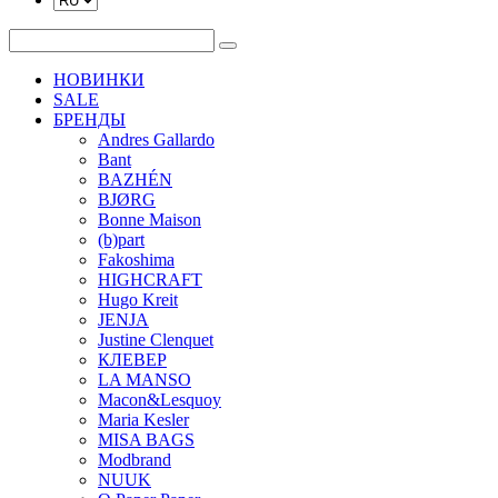
НОВИНКИ
SALE
БРЕНДЫ
Andres Gallardo
Bant
BAZHÉN
BJØRG
Bonne Maison
(b)part
Fakoshima
HIGHCRAFT
Hugo Kreit
JENJA
Justine Clenquet
КЛЕВЕР
LA MANSO
Macon&Lesquoy
Maria Kesler
MISA BAGS
Modbrand
NUUK