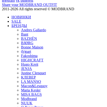
telegram
vk
pinterest
Share your MODBRAND OUTFIT
2011-2026 All rights reserved © MODBRAND
НОВИНКИ
SALE
БРЕНДЫ
Andres Gallardo
Bant
BAZHÉN
BJØRG
Bonne Maison
(b)part
Fakoshima
HIGHCRAFT
Hugo Kreit
JENJA
Justine Clenquet
КЛЕВЕР
LA MANSO
Macon&Lesquoy
Maria Kesler
MISA BAGS
Modbrand
NUUK