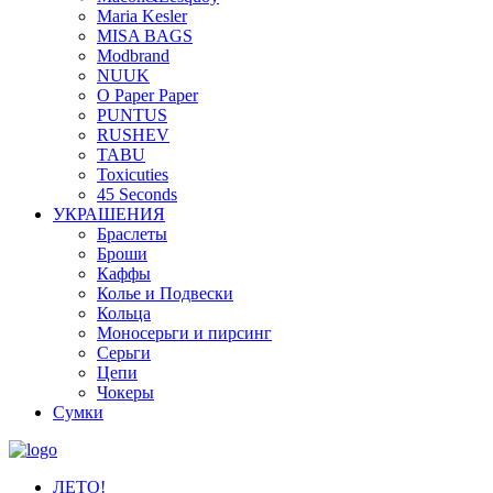
Maria Kesler
MISA BAGS
Modbrand
NUUK
O Paper Paper
PUNTUS
RUSHEV
TABU
Toxicuties
45 Seconds
УКРАШЕНИЯ
Браслеты
Броши
Каффы
Колье и Подвески
Кольца
Моносерьги и пирсинг
Серьги
Цепи
Чокеры
Сумки
ЛЕТО!