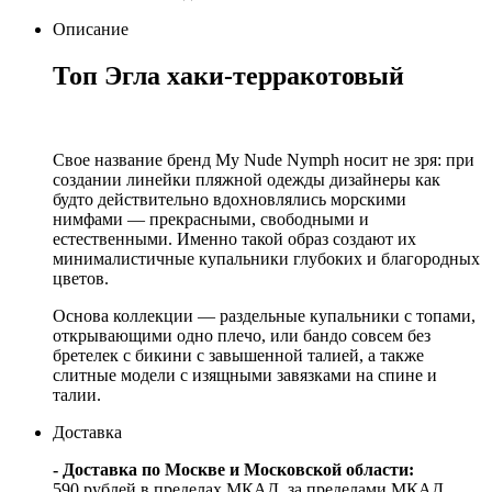
Описание
Топ Эгла хаки-терракотовый
Свое название бренд My Nude Nymph носит не зря: при
создании линейки пляжной одежды дизайнеры как
будто действительно вдохновлялись морскими
нимфами — прекрасными, свободными и
естественными. Именно такой образ создают их
минималистичные купальники глубоких и благородных
цветов.
Основа коллекции — раздельные купальники с топами,
открывающими одно плечо, или бандо совсем без
бретелек с бикини с завышенной талией, а также
слитные модели с изящными завязками на спине и
талии.
Доставка
- Доставка по Москве и Московской области:
590 рублей в пределах МКАД, за пределами МКАД