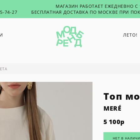
МАГАЗИН РАБОТАЕТ ЕЖЕДНЕВНО С 1
55-74-27
БЕСПЛАТНАЯ ДОСТАВКА ПО МОСКВЕ ПРИ ПОК
И
ЛЕТО!
O PAPER PAPER
PUNTUS
ЕТА
RUSHEV
TABU
Топ м
TOXICUTIES
45 SECONDS
MERÉ
5 100
р
НЕТ В НАЛИЧ