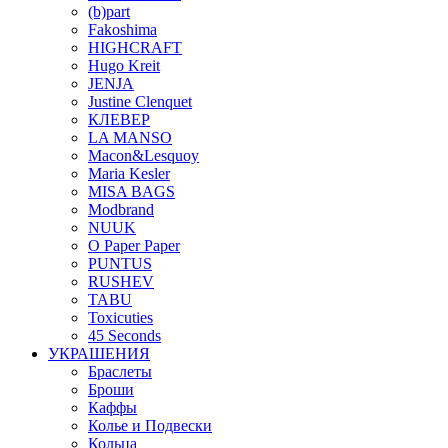
(b)part
Fakoshima
HIGHCRAFT
Hugo Kreit
JENJA
Justine Clenquet
КЛЕВЕР
LA MANSO
Macon&Lesquoy
Maria Kesler
MISA BAGS
Modbrand
NUUK
O Paper Paper
PUNTUS
RUSHEV
TABU
Toxicuties
45 Seconds
УКРАШЕНИЯ
Браслеты
Броши
Каффы
Колье и Подвески
Кольца