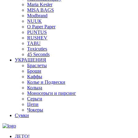
Maria Kesler
MISA BAGS
Modbrand
NUUK
O Paper Paper
PUNTUS
RUSHEV
TABU
Toxicuties
45 Seconds
УКРАШЕНИЯ
Браслеты
Броши
Каффы
Колье и Подвески
Кольца
Моносерьги и пирсинг
Серьги
Цепи
Чокеры
Сумки
ЛЕТО!