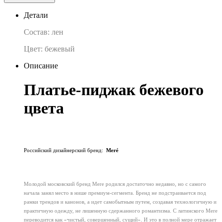
Детали
Состав: лен
Цвет: бежевый
Описание
Платье-пиджак бежевого
цвета
Российский дизайнерский бренд:
Meré
Молодой московский бренд Mere родился достаточно недавно, но с самого
начала занял место в нише премиум-сегмента. Бренд не подстраивается под
рамки трендов и канонов, а идет самобытным путем, создавая технологичную и
практичную одежду, не лишенную сдержанного романтизма. С латинского Mere
переводится как «чистый, совершенный, сущий». И это в полной мере отражает