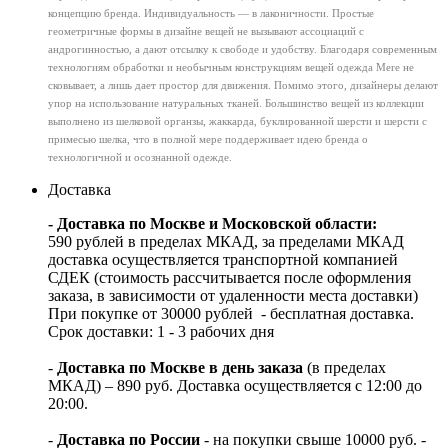
концепцию бренда. Индивидуальность — в лаконичности. Простые
геометричные формы в дизайне вещей не вызывают ассоциаций с
андрогинностью, а дают отсылку к свободе и удобству. Благодаря современным
технологиям обработки и необычным конструкциям вещей одежда Mere не
сковывает, а лишь дает простор для движения. Помимо этого, дизайнеры делают
упор на использование натуральных тканей. Большинство вещей из коллекции
выполнено из шелковой органзы, жаккарда, буклированной шерсти и шерсти с
примесью шелка, что в полной мере поддерживает идею бренда о
технологичной и осознанной одежде.
Доставка
- Доставка по Москве и Московской области:
590 рублей в пределах МКАД, за пределами МКАД
доставка осуществляется транспортной компанией
СДЕК (стоимость рассчитывается после оформления
заказа, в зависимости от удаленности места доставки)
При покупке от 30000 рублей - бесплатная доставка.
Срок доставки: 1 - 3 рабочих дня
-
Доставка по Москве в день заказа
(в пределах
МКАД) – 890 руб. Доставка осуществляется с 12:00 до
20:00.
-
Доставка по России
- на покупки свыше 10000 руб. -