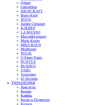
(b)part
Fakoshima
HIGHCRAFT
Hugo Kreit
JENJA
Justine Clenquet
КЛЕВЕР
LA MANSO
Macon&Lesquoy
Maria Kesler
MISA BAGS
Modbrand
NUUK
O Paper Paper
PUNTUS
RUSHEV
TABU
Toxicuties
45 Seconds
УКРАШЕНИЯ
Браслеты
Броши
Каффы
Колье и Подвески
Кольца