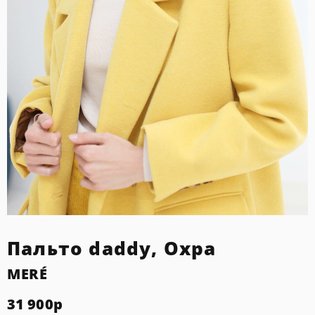
Пальто daddy, Охра
MERÉ
31 900
р