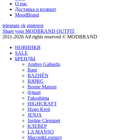
О нас
Доставка и возврат
MoodBrand
telegram
vk
pinterest
Share your MODBRAND OUTFIT
2011-2026 All rights reserved © MODBRAND
НОВИНКИ
SALE
БРЕНДЫ
Andres Gallardo
Bant
BAZHÉN
BJØRG
Bonne Maison
(b)part
Fakoshima
HIGHCRAFT
Hugo Kreit
JENJA
Justine Clenquet
КЛЕВЕР
LA MANSO
Macon&Lesquoy