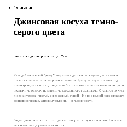
Описание
Джинсовая косуха темно-
серого цвета
Российский дизайнерский бренд:
Meré
Молодой московский бренд Mere родился достаточно недавно, но с самого
начала занял место в нише премиум-сегмента. Бренд не подстраивается под
рамки трендов и канонов, а идет самобытным путем, создавая технологичную и
практичную одежду, не лишенную сдержанного романтизма. С латинского Mere
переводится как «чистый, совершенный, сущий». И это в полной мере отражает
концепцию бренда. Индивидуальность — в лаконичности.
Косуха-джинсовка из плотного денима. Оверсайз силуэт с погонами, большими
лацканами, внизу ремешок на кнопках.