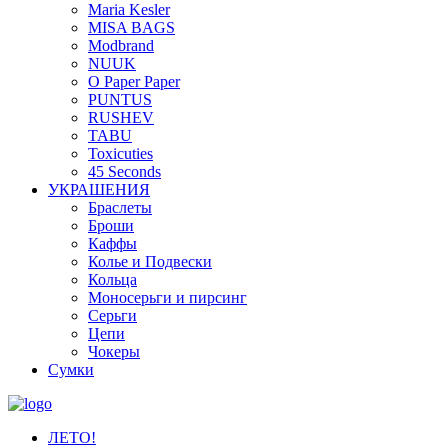
Maria Kesler
MISA BAGS
Modbrand
NUUK
O Paper Paper
PUNTUS
RUSHEV
TABU
Toxicuties
45 Seconds
УКРАШЕНИЯ
Браслеты
Броши
Каффы
Колье и Подвески
Кольца
Моносерьги и пирсинг
Серьги
Цепи
Чокеры
Сумки
ЛЕТО!