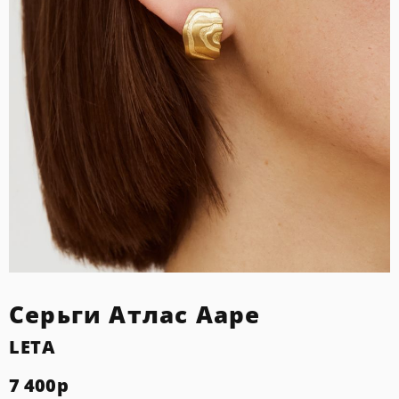
Серьги Атлас Ааре
LETA
7 400
р