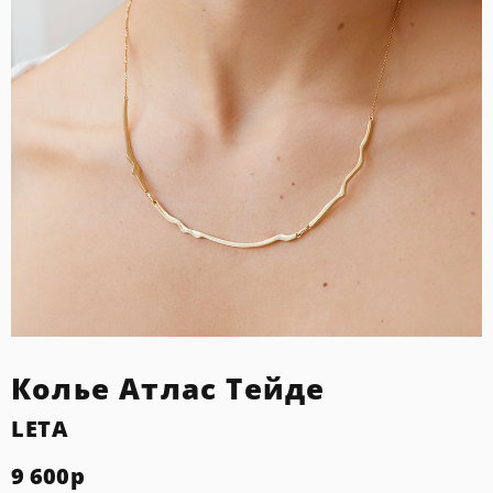
Колье Атлас Тейде
LETA
9 600
р