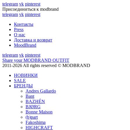
telegram
vk
pinterest
Присоединиться к modbrand
telegram
vk
pinterest
Контакты
Press
О нас
Доставка и возврат
MoodBrand
telegram
vk
pinterest
Share your MODBRAND OUTFIT
2011-2026 All rights reserved © MODBRAND
НОВИНКИ
SALE
БРЕНДЫ
Andres Gallardo
Bant
BAZHÉN
BJØRG
Bonne Maison
(b)part
Fakoshima
HIGHCRAFT