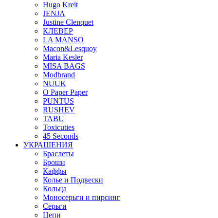
Hugo Kreit
JENJA
Justine Clenquet
КЛЕВЕР
LA MANSO
Macon&Lesquoy
Maria Kesler
MISA BAGS
Modbrand
NUUK
O Paper Paper
PUNTUS
RUSHEV
TABU
Toxicuties
45 Seconds
УКРАШЕНИЯ
Браслеты
Броши
Каффы
Колье и Подвески
Кольца
Моносерьги и пирсинг
Серьги
Цепи