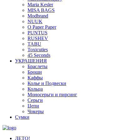
Maria Kesler
MISA BAGS
Modbrand
NUUK
O Paper Paper
PUNTUS
RUSHEV
TABU
Toxicuties
45 Seconds
УКРАШЕНИЯ
Браслеты
Броши
Каффы
Колье и Подвески
Кольца
Моносерьги и пирсинг
Серьги
Цепи
Чокеры
Сумки
ЛЕТО!