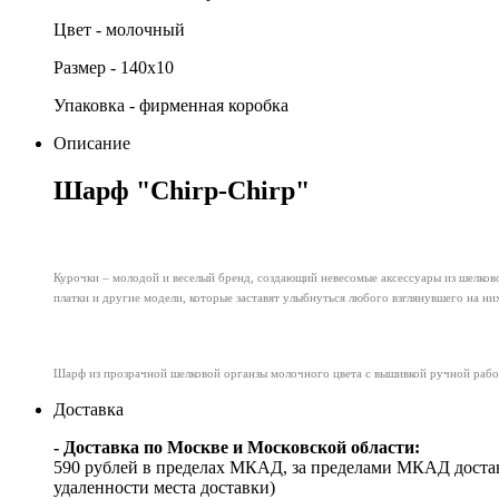
Цвет - молочный
Размер - 140х10
Упаковка - фирменная коробка
Описание
Шарф "Chirp-Chirp"
Курочки – молодой и веселый бренд, создающий невесомые аксессуары из шелково
платки и другие модели, которые заставят улыбнуться любого взглянувшего на ни
Шарф из прозрачной шелковой органзы молочного цвета с вышивкой ручной рабо
Доставка
- Доставка по Москве и Московской области:
590 рублей в пределах МКАД, за пределами МКАД достав
удаленности места доставки)