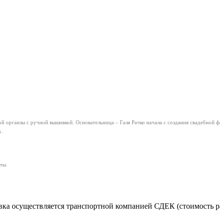
й органзы с ручной вышивкой. Основательница – Галя Рачко начала с создания свадебной ф
х.
ты.
ка осуществляется транспортной компанией СДЕК (стоимость рас