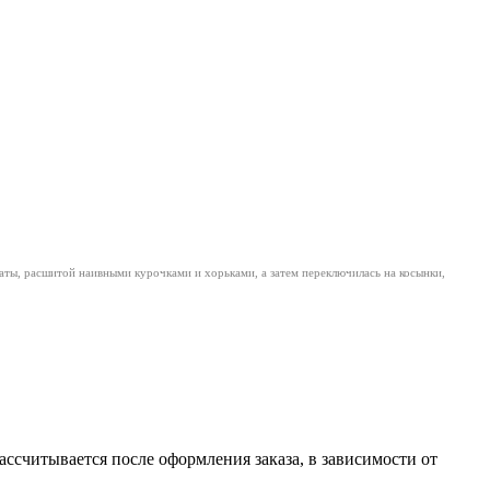
аты, расшитой наивными курочками и хорьками, а затем переключилась на косынки,
считывается после оформления заказа, в зависимости от