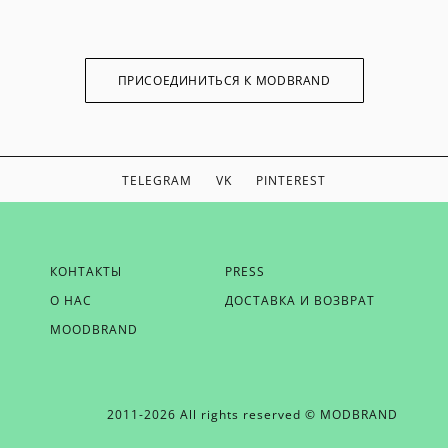
ПРИСОЕДИНИТЬСЯ К MODBRAND
TELEGRAM
VK
PINTEREST
ЕСЛИ ВЫ ХОТИТЕ БЫТЬ В КУРСЕ НАШИХ НОВОСТЕЙ,
КОНТАКТЫ
PRESS
ПОЛУЧАТЬ БОНУСЫ И ВДОХНОВЕНИЕ ОТ MODBRAND,
О НАС
ДОСТАВКА И ВОЗВРАТ
ОТПРАВЬТЕ НАМ СВОЙ EMAIL
MOODBRAND
2011-2026 All rights reserved © MODBRAND
ОТПРАВИТЬ EMAIL