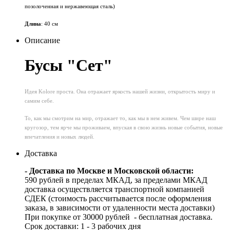
позолоченная и нержавеющая сталь)
Длина
: 40 см
Описание
Бусы "Сет"
Идея Kolore проста. Она отражает яркость нашей жизни, открытость миру и
самим себе.
То, как мы смотрим на мир, отражает то, как мы в нем живем. Чем шире наш
кругозор, тем ярче мы проживаем, впуская в свою жизнь новые события, новые
впечатления и новых людей.
Доставка
- Доставка по Москве и Московской области:
590 рублей в пределах МКАД, за пределами МКАД
доставка осуществляется транспортной компанией
СДЕК (стоимость рассчитывается после оформления
заказа, в зависимости от удаленности места доставки)
При покупке от 30000 рублей - бесплатная доставка.
Срок доставки: 1 - 3 рабочих дня