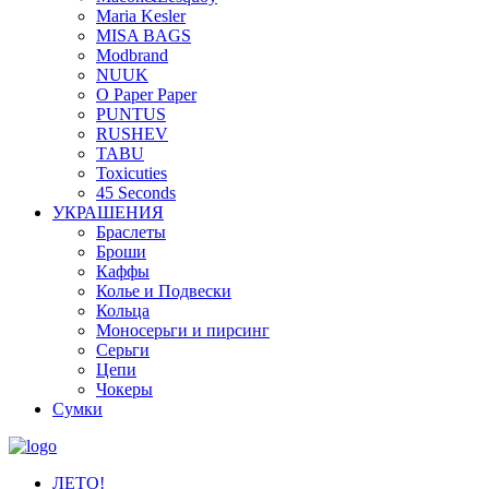
Maria Kesler
MISA BAGS
Modbrand
NUUK
O Paper Paper
PUNTUS
RUSHEV
TABU
Toxicuties
45 Seconds
УКРАШЕНИЯ
Браслеты
Броши
Каффы
Колье и Подвески
Кольца
Моносерьги и пирсинг
Серьги
Цепи
Чокеры
Сумки
ЛЕТО!