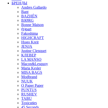
БРЕНДЫ
Andres Gallardo
Bant
BAZHÉN
BJØRG
Bonne Maison
(b)part
Fakoshima
HIGHCRAFT
Hugo Kreit
JENJA
Justine Clenquet
КЛЕВЕР
LA MANSO
Macon&Lesquoy
Maria Kesler
MISA BAGS
Modbrand
NUUK
O Paper Paper
PUNTUS
RUSHEV
TABU
Toxicuties
45 Seconds