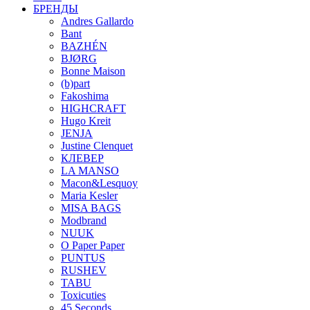
БРЕНДЫ
Andres Gallardo
Bant
BAZHÉN
BJØRG
Bonne Maison
(b)part
Fakoshima
HIGHCRAFT
Hugo Kreit
JENJA
Justine Clenquet
КЛЕВЕР
LA MANSO
Macon&Lesquoy
Maria Kesler
MISA BAGS
Modbrand
NUUK
O Paper Paper
PUNTUS
RUSHEV
TABU
Toxicuties
45 Seconds