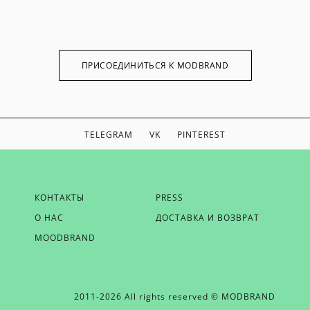
ПРИСОЕДИНИТЬСЯ К MODBRAND
TELEGRAM
VK
PINTEREST
ЕСЛИ ВЫ ХОТИТЕ БЫТЬ В КУРСЕ НАШИХ НОВОСТЕЙ,
КОНТАКТЫ
PRESS
ПОЛУЧАТЬ БОНУСЫ И ВДОХНОВЕНИЕ ОТ MODBRAND,
О НАС
ДОСТАВКА И ВОЗВРАТ
ОТПРАВЬТЕ НАМ СВОЙ EMAIL
MOODBRAND
2011-2026 All rights reserved © MODBRAND
ОТПРАВИТЬ EMAIL