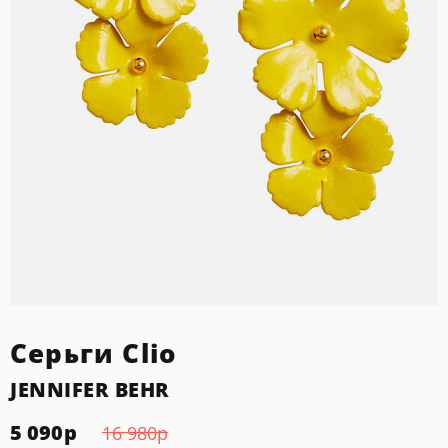
Серьги Clio
JENNIFER BEHR
5 090
р
16 980
р