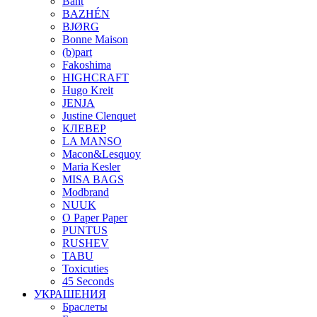
Bant
BAZHÉN
BJØRG
Bonne Maison
(b)part
Fakoshima
HIGHCRAFT
Hugo Kreit
JENJA
Justine Clenquet
КЛЕВЕР
LA MANSO
Macon&Lesquoy
Maria Kesler
MISA BAGS
Modbrand
NUUK
O Paper Paper
PUNTUS
RUSHEV
TABU
Toxicuties
45 Seconds
УКРАШЕНИЯ
Браслеты