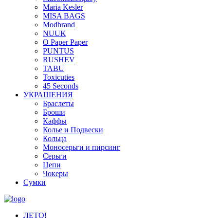
Maria Kesler
MISA BAGS
Modbrand
NUUK
O Paper Paper
PUNTUS
RUSHEV
TABU
Toxicuties
45 Seconds
УКРАШЕНИЯ
Браслеты
Броши
Каффы
Колье и Подвески
Кольца
Моносерьги и пирсинг
Серьги
Цепи
Чокеры
Сумки
ЛЕТО!