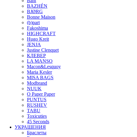
Bant
BAZHÉN
BJØRG
Bonne Maison
(b)part
Fakoshima
HIGHCRAFT
Hugo Kreit
JENJA
Justine Clenquet
КЛЕВЕР
LA MANSO
Macon&Lesquoy
Maria Kesler
MISA BAGS
Modbrand
NUUK
O Paper Paper
PUNTUS
RUSHEV
TABU
Toxicuties
45 Seconds
УКРАШЕНИЯ
Браслеты