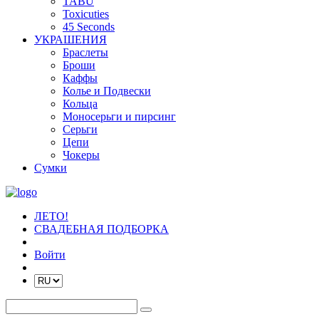
TABU
Toxicuties
45 Seconds
УКРАШЕНИЯ
Браслеты
Броши
Каффы
Колье и Подвески
Кольца
Моносерьги и пирсинг
Серьги
Цепи
Чокеры
Сумки
ЛЕТО!
СВАДЕБНАЯ ПОДБОРКА
Войти