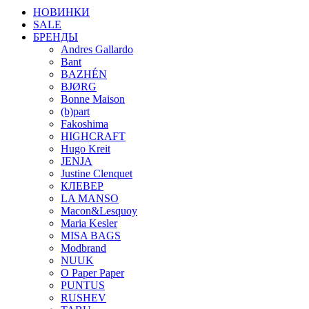
НОВИНКИ
SALE
БРЕНДЫ
Andres Gallardo
Bant
BAZHÉN
BJØRG
Bonne Maison
(b)part
Fakoshima
HIGHCRAFT
Hugo Kreit
JENJA
Justine Clenquet
КЛЕВЕР
LA MANSO
Macon&Lesquoy
Maria Kesler
MISA BAGS
Modbrand
NUUK
O Paper Paper
PUNTUS
RUSHEV