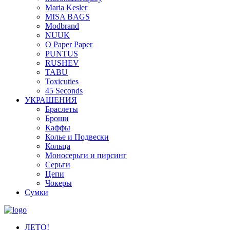
Maria Kesler
MISA BAGS
Modbrand
NUUK
O Paper Paper
PUNTUS
RUSHEV
TABU
Toxicuties
45 Seconds
УКРАШЕНИЯ
Браслеты
Броши
Каффы
Колье и Подвески
Кольца
Моносерьги и пирсинг
Серьги
Цепи
Чокеры
Сумки
ЛЕТО!