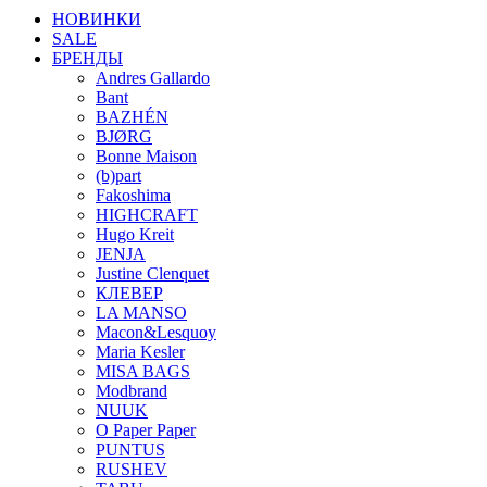
НОВИНКИ
SALE
БРЕНДЫ
Andres Gallardo
Bant
BAZHÉN
BJØRG
Bonne Maison
(b)part
Fakoshima
HIGHCRAFT
Hugo Kreit
JENJA
Justine Clenquet
КЛЕВЕР
LA MANSO
Macon&Lesquoy
Maria Kesler
MISA BAGS
Modbrand
NUUK
O Paper Paper
PUNTUS
RUSHEV