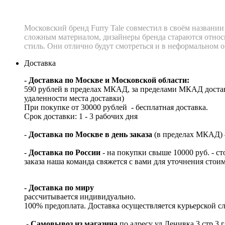
Московский бренд Furry Tale совместил в своём названии 
сложным материалом, дизайнеры бренда стараются относит
стиль. Они отлично будут смотреться и в неформальном о
Доставка
- Доставка по Москве и Московской области:
590 рублей в пределах МКАД, за пределами МКАД достав
удаленности места доставки)
При покупке от 30000 рублей - бесплатная доставка.
Срок доставки: 1 - 3 рабочих дня
-
Доставка по Москве в день заказа
(в пределах МКАД) – 
-
Доставка по России
- на покупки свыше 10000 руб. - с
заказа наша команда свяжется с вами для уточнения стои
- Доставка по миру
рассчитывается индивидуально.
100% предоплата. Доставка осуществляется курьерской 
- Самовывоз из магазина
по адресу ул.Ленивка 3 стр.3 г