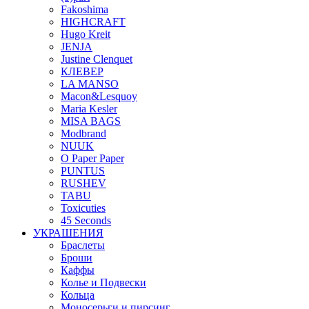
Fakoshima
HIGHCRAFT
Hugo Kreit
JENJA
Justine Clenquet
КЛЕВЕР
LA MANSO
Macon&Lesquoy
Maria Kesler
MISA BAGS
Modbrand
NUUK
O Paper Paper
PUNTUS
RUSHEV
TABU
Toxicuties
45 Seconds
УКРАШЕНИЯ
Браслеты
Броши
Каффы
Колье и Подвески
Кольца
Моносерьги и пирсинг