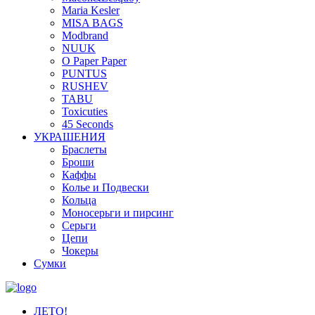
Maria Kesler
MISA BAGS
Modbrand
NUUK
O Paper Paper
PUNTUS
RUSHEV
TABU
Toxicuties
45 Seconds
УКРАШЕНИЯ
Браслеты
Броши
Каффы
Колье и Подвески
Кольца
Моносерьги и пирсинг
Серьги
Цепи
Чокеры
Сумки
ЛЕТО!