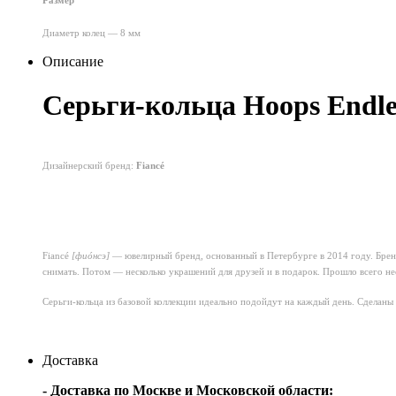
Размер
Диаметр колец — 8 мм
Описание
Серьги-кольца Hoops Endles
Дизайнерский бренд:
Fiancé
Fiancé
[фиóнсэ]
— ювелирный бренд, основанный в Петербурге в 2014 году. Бренд
снимать. Потом — несколько украшений для друзей и в подарок. Прошло всего нес
Серьги-кольца из базовой коллекции идеально подойдут на каждый день.
Сделаны 
Доставка
- Доставка по Москве и Московской области: