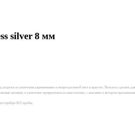
s silver 8 мм
 родился из увлечения украшениями и непреодолимой тяги к красоте. Хотелось сделать для
колько месяцев, и увлечение превратилось в смысл жизни, с мыслями о котором просыпаешь
из серебра 925 пробы..