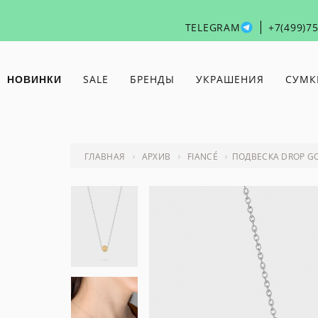
TELEGRAM
+7(499)7
SALE
БРЕНДЫ
УКРАШЕНИЯ
СУМК
НОВИНКИ
ANDRES
БРАСЛЕТЫ
FAKOSHIMA
LA MANSO
GALLARDO
БРОШИ
HIGHCRAFT
MACON&LESQUOY
ГЛАВНАЯ
АРХИВ
FIANCÉ
ПОДВЕСКА DROP G
BANT
КАФФЫ
HUGO KREIT
MARIA KESLER
BAZHÉN
КОЛЬЕ И ПОДВЕСКИ
JENJA
MISA BAGS
BJØRG
КОЛЬЦА
JUSTINE
MODBRAND
BONNE MAISON
CLENQUET
МОНОСЕРЬГИ И ПИРСИНГ
NUUK
(B)PART
КЛЕВЕР
СЕРЬГИ
ЦЕПИ
ЧОКЕРЫ