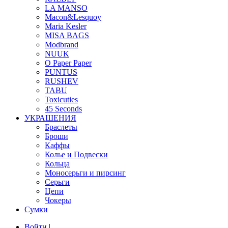
LA MANSO
Macon&Lesquoy
Maria Kesler
MISA BAGS
Modbrand
NUUK
O Paper Paper
PUNTUS
RUSHEV
TABU
Toxicuties
45 Seconds
УКРАШЕНИЯ
Браслеты
Броши
Каффы
Колье и Подвески
Кольца
Моносерьги и пирсинг
Серьги
Цепи
Чокеры
Сумки
Войти
|