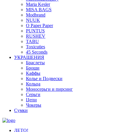
Maria Kesler
MISA BAGS
Modbrand
NUUK
O Paper Paper
PUNTUS
RUSHEV
TABU
Toxicuties
45 Seconds
УКРАШЕНИЯ
Браслеты
Броши
Каффы
Колье и Подвески
Кольца
Моносерьги и пирсинг
Серьги
Цепи
Чокеры
Сумки
ЛЕТО!