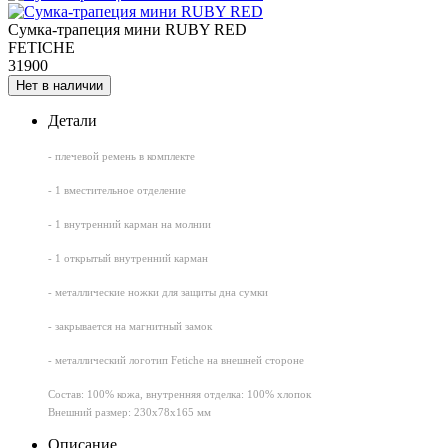
Сумка-трапеция мини RUBY RED
FETICHE
31900
Нет в наличии
Детали
- плечевой ремень в комплекте
- 1 вместительное отделение
- 1 внутренний карман на молнии
- 1 открытый внутренний карман
- металлические ножки для защиты дна сумки
- закрывается на магнитный замок
- металлический логотип Fetiche на внешней стороне
Состав: 100% кожа, внутренняя отделка: 100% хлопок
Внешний размер: 230х78х165 мм
Описание