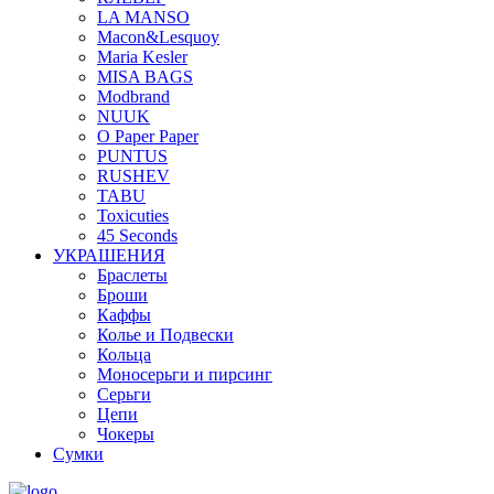
LA MANSO
Macon&Lesquoy
Maria Kesler
MISA BAGS
Modbrand
NUUK
O Paper Paper
PUNTUS
RUSHEV
TABU
Toxicuties
45 Seconds
УКРАШЕНИЯ
Браслеты
Броши
Каффы
Колье и Подвески
Кольца
Моносерьги и пирсинг
Серьги
Цепи
Чокеры
Сумки