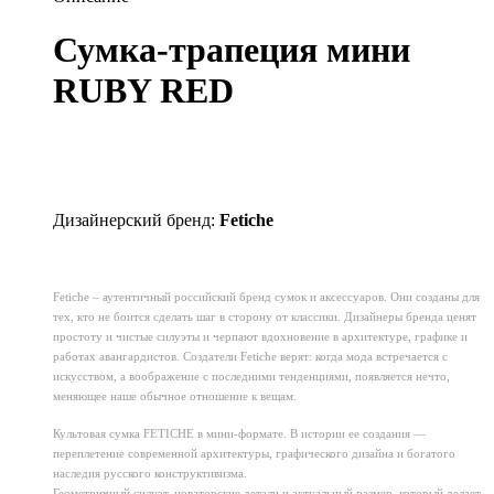
Сумка-трапеция мини
RUBY RED
Дизайнерский бренд:
Fetiche
Fetiche – аутентичный российский бренд сумок и аксессуаров. Они созданы для
тех, кто не боится сделать шаг в сторону от классики. Дизайнеры бренда ценят
простоту и чистые силуэты и черпают вдохновение в архитектуре, графике и
работах авангардистов. Создатели Fetiche верят: когда мода встречается с
искусством, а воображение с последними тенденциями, появляется нечто,
меняющее наше обычное отношение к вещам.
Культовая сумка FETICHE в мини-формате. В истории ее создания —
переплетение современной архитектуры, графического дизайна и богатого
наследия русского конструктивизма.
Геометричный силуэт, новаторские детали и актуальный размер, который делает