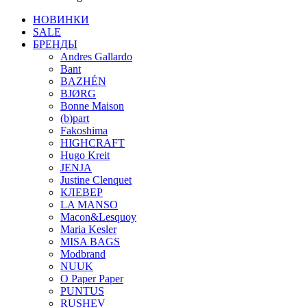
НОВИНКИ
SALE
БРЕНДЫ
Andres Gallardo
Bant
BAZHÉN
BJØRG
Bonne Maison
(b)part
Fakoshima
HIGHCRAFT
Hugo Kreit
JENJA
Justine Clenquet
КЛЕВЕР
LA MANSO
Macon&Lesquoy
Maria Kesler
MISA BAGS
Modbrand
NUUK
O Paper Paper
PUNTUS
RUSHEV