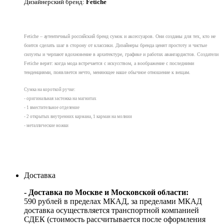
Дизайнерский бренд:
Fetiche
Fetiche – аутентичный российский бренд сумок и аксессуаров. Они созданы для тех, кто не
боится сделать шаг в сторону от классики
. Дизайнеры бренда ценят простоту и чистые
силуэты и черпают вдохновение в архитектуре, графике и работах авангардистов. Создатели
Fetiche верят: когда мода встречается с искусством, а воображение с последними
тенденциями, появляется нечто, меняющее наше обычное отношение к вещам.
Сумка на короткой ручке:
- оригинальная застежка на магнитах
- 1 вместительное отделение
- 2 открытых внутренних кармана, 1 карман на молнии
- металлические ножки
Доставка
- Доставка по Москве и Московской области:
590 рублей в пределах МКАД, за пределами МКАД
доставка осуществляется транспортной компанией
СДЕК (стоимость рассчитывается после оформления