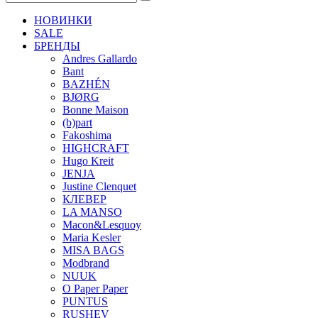
НОВИНКИ
SALE
БРЕНДЫ
Andres Gallardo
Bant
BAZHÉN
BJØRG
Bonne Maison
(b)part
Fakoshima
HIGHCRAFT
Hugo Kreit
JENJA
Justine Clenquet
КЛЕВЕР
LA MANSO
Macon&Lesquoy
Maria Kesler
MISA BAGS
Modbrand
NUUK
O Paper Paper
PUNTUS
RUSHEV