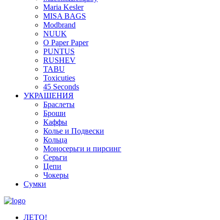
Maria Kesler
MISA BAGS
Modbrand
NUUK
O Paper Paper
PUNTUS
RUSHEV
TABU
Toxicuties
45 Seconds
УКРАШЕНИЯ
Браслеты
Броши
Каффы
Колье и Подвески
Кольца
Моносерьги и пирсинг
Серьги
Цепи
Чокеры
Сумки
ЛЕТО!