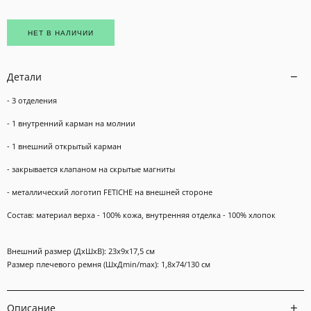
НЕТ В НАЛИЧИИ
Детали
- 3 отделения
- 1 внутренний карман на молнии
- 1 внешний открытый карман
- закрывается клапаном на скрытые магниты
- металлический логотип FETICHE на внешней стороне
Состав: материал верха - 100% кожа, внутренняя отделка - 100% хлопок
Внешний размер (ДхШхВ): 23х9х17,5 см
Размер плечевого ремня (ШхДmin/max): 1,8х74/130 cм
Описание