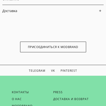
Доставка
ПРИСОЕДИНИТЬСЯ К MODBRAND
TELEGRAM
VK
PINTEREST
ЕСЛИ ВЫ ХОТИТЕ БЫТЬ В КУРСЕ НАШИХ НОВОСТЕЙ,
КОНТАКТЫ
PRESS
ПОЛУЧАТЬ БОНУСЫ И ВДОХНОВЕНИЕ ОТ MODBRAND,
О НАС
ДОСТАВКА И ВОЗВРАТ
ОТПРАВЬТЕ НАМ СВОЙ EMAIL
MOODBRAND