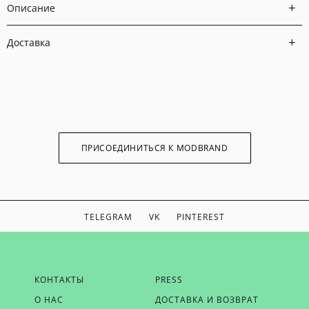
Описание
Доставка
ПРИСОЕДИНИТЬСЯ К MODBRAND
TELEGRAM
VK
PINTEREST
ЕСЛИ ВЫ ХОТИТЕ БЫТЬ В КУРСЕ НАШИХ НОВОСТЕЙ,
КОНТАКТЫ
PRESS
ПОЛУЧАТЬ БОНУСЫ И ВДОХНОВЕНИЕ ОТ MODBRAND,
О НАС
ДОСТАВКА И ВОЗВРАТ
ОТПРАВЬТЕ НАМ СВОЙ EMAIL