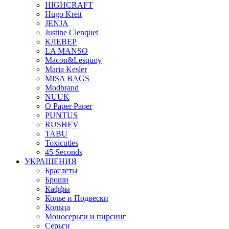
HIGHCRAFT
Hugo Kreit
JENJA
Justine Clenquet
КЛЕВЕР
LA MANSO
Macon&Lesquoy
Maria Kesler
MISA BAGS
Modbrand
NUUK
O Paper Paper
PUNTUS
RUSHEV
TABU
Toxicuties
45 Seconds
УКРАШЕНИЯ
Браслеты
Броши
Каффы
Колье и Подвески
Кольца
Моносерьги и пирсинг
Серьги