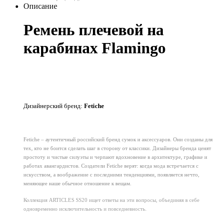
Описание
Ремень плечевой на
карабинах Flamingo
Дизайнерский бренд:
Fetiche
Fetiche – аутентичный российский бренд сумок и аксессуаров. Они созданы для
тех, кто не боится сделать шаг в сторону от классики. Дизайнеры бренда ценят
простоту и чистые силуэты и черпают вдохновение в архитектуре, графике и
работах авангардистов. Создатели Fetiche верят: когда мода встречается с
искусством, а воображение с последними тенденциями, появляется нечто,
меняющее наше обычное отношение к вещам.
Коллекция ARTICLES SS20 ищет ответы на эти вопросы, объединяя в себе
одновременно исключительность и повседневность.