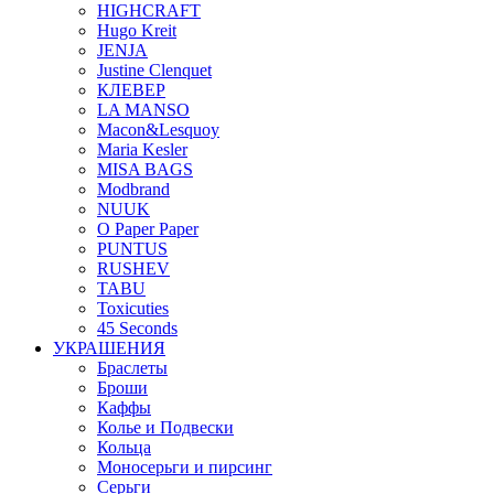
HIGHCRAFT
Hugo Kreit
JENJA
Justine Clenquet
КЛЕВЕР
LA MANSO
Macon&Lesquoy
Maria Kesler
MISA BAGS
Modbrand
NUUK
O Paper Paper
PUNTUS
RUSHEV
TABU
Toxicuties
45 Seconds
УКРАШЕНИЯ
Браслеты
Броши
Каффы
Колье и Подвески
Кольца
Моносерьги и пирсинг
Серьги