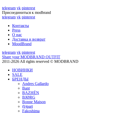
telegram
vk
pinterest
Присоединиться к modbrand
telegram
vk
pinterest
Контакты
Press
О нас
Доставка и возврат
MoodBrand
telegram
vk
pinterest
Share your MODBRAND OUTFIT
2011-2026 All rights reserved © MODBRAND
НОВИНКИ
SALE
БРЕНДЫ
Andres Gallardo
Bant
BAZHÉN
BJØRG
Bonne Maison
(b)part
Fakoshima