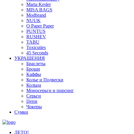
Maria Kesler
MISA BAGS
Modbrand
NUUK
O Paper Paper
PUNTUS
RUSHEV
TABU
Toxicuties
45 Seconds
УКРАШЕНИЯ
Браслеты
Броши
Каффы
Колье и Подвески
Кольца
Моносерьги и пирсинг
Серьги
Цепи
Чокеры
Сумки
ЛЕТО!