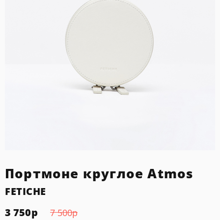
Портмоне круглое Atmos
FETICHE
3 750
р
7 500
р