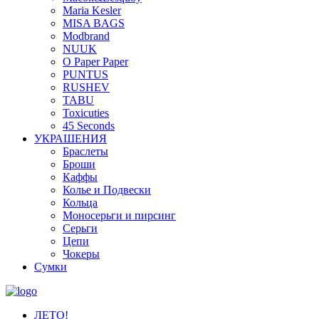
Maria Kesler
MISA BAGS
Modbrand
NUUK
O Paper Paper
PUNTUS
RUSHEV
TABU
Toxicuties
45 Seconds
УКРАШЕНИЯ
Браслеты
Броши
Каффы
Колье и Подвески
Кольца
Моносерьги и пирсинг
Серьги
Цепи
Чокеры
Сумки
ЛЕТО!