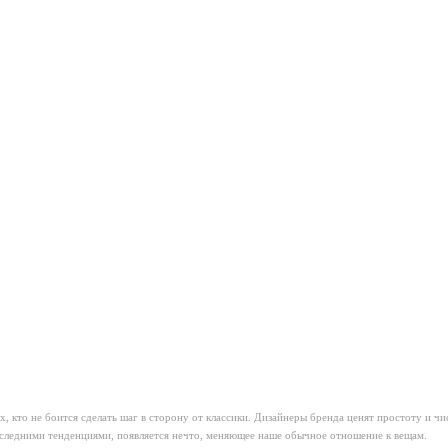
х, кто не боится сделать шаг в сторону от классики. Дизайнеры бренда ценят простоту и ч
 последними тенденциями, появляется нечто, меняющее наше обычное отношение к вещам.