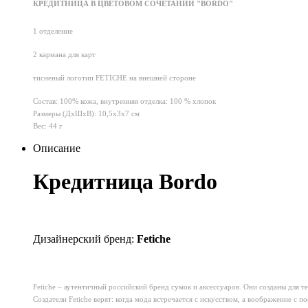
КРЕДИТНИЦА В ЦВЕТОВОМ СОЧЕТАНИИ "BORDO"
1 отделение
2 кармана для карт
тисненый логотип FETICHE на внешней стороне
Состав: 100% кожа, внутренняя отделка: 100 % хлопок
Размеры (ДхШхВ): 10,5х3х7 см
Вес: 44 г
Описание
Кредитница Bordo
Дизайнерский бренд:
Fetiche
Fetiche – аутентичный российский бренд сумок и аксессуаров. Они созданы для те
Создатели Fetiche верят: когда мода встречается с искусством, а воображение с