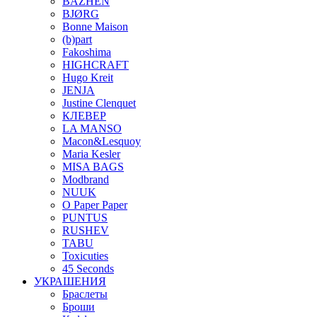
BAZHÉN
BJØRG
Bonne Maison
(b)part
Fakoshima
HIGHCRAFT
Hugo Kreit
JENJA
Justine Clenquet
КЛЕВЕР
LA MANSO
Macon&Lesquoy
Maria Kesler
MISA BAGS
Modbrand
NUUK
O Paper Paper
PUNTUS
RUSHEV
TABU
Toxicuties
45 Seconds
УКРАШЕНИЯ
Браслеты
Броши