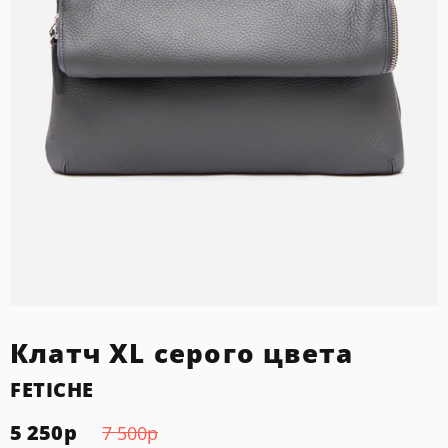
Клатч XL серого цвета
FETICHE
5 250
р
7 500
р