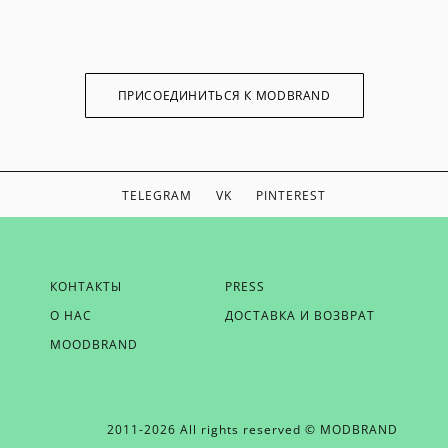
ПРИСОЕДИНИТЬСЯ К MODBRAND
TELEGRAM
VK
PINTEREST
ЕСЛИ ВЫ ХОТИТЕ БЫТЬ В КУРСЕ НАШИХ НОВОСТЕЙ,
КОНТАКТЫ
PRESS
ПОЛУЧАТЬ БОНУСЫ И ВДОХНОВЕНИЕ ОТ MODBRAND,
О НАС
ДОСТАВКА И ВОЗВРАТ
ОТПРАВЬТЕ НАМ СВОЙ EMAIL
MOODBRAND
2011-2026 All rights reserved © MODBRAND
ОТПРАВИТЬ EMAIL