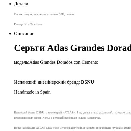
Детали
Состав: латунь, покрытие из золота 18К, цемент
Размер:
50 x 35 x 4 mm
Описание
Серьги Atlas Grandes Dora
модель:
Atlas Grandes Dorados con Cemento
Испанский дизайнерский бренд:
DSNU
Handmade in Spain
Испанский бренд DSNU с коллекцией «ATLAS». Ряд уникальных украшений, которые сочета
несовершенных форм. Колье с вставкой фарфора в кольце на цепочке.
Новая коллекция ATLAS вдохновлена топографическими картами и пропитана глубоким смыслом