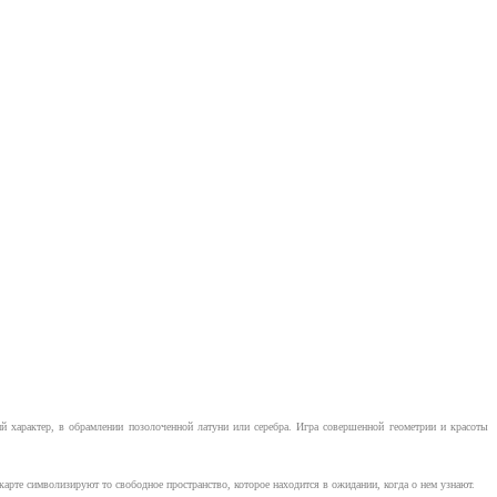
характер, в обрамлении позолоченной латуни или серебра. Игра совершенной геометрии и красоты
рте символизируют то свободное пространство, которое находится в ожидании, когда о нем узнают.