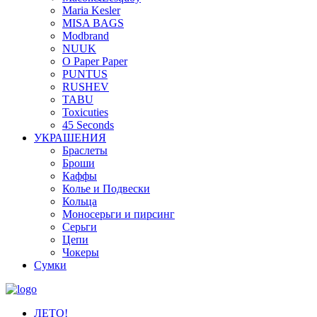
Maria Kesler
MISA BAGS
Modbrand
NUUK
O Paper Paper
PUNTUS
RUSHEV
TABU
Toxicuties
45 Seconds
УКРАШЕНИЯ
Браслеты
Броши
Каффы
Колье и Подвески
Кольца
Моносерьги и пирсинг
Серьги
Цепи
Чокеры
Сумки
ЛЕТО!