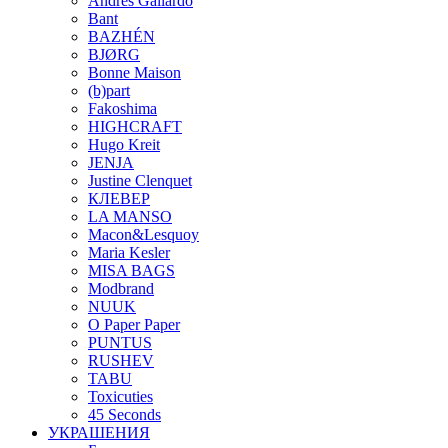
Andres Gallardo
Bant
BAZHÉN
BJØRG
Bonne Maison
(b)part
Fakoshima
HIGHCRAFT
Hugo Kreit
JENJA
Justine Clenquet
КЛЕВЕР
LA MANSO
Macon&Lesquoy
Maria Kesler
MISA BAGS
Modbrand
NUUK
O Paper Paper
PUNTUS
RUSHEV
TABU
Toxicuties
45 Seconds
УКРАШЕНИЯ