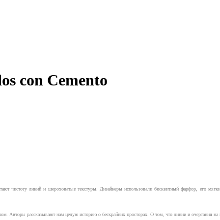
dos con Cemento
ют чистоту линий и шероховатые текстуры. Дизайнеры использовали бисквитный фарфор, его мягкий 
. Авторы рассказывают нам целую историю о бескрайних просторах. О том, что линии и очертания на ка