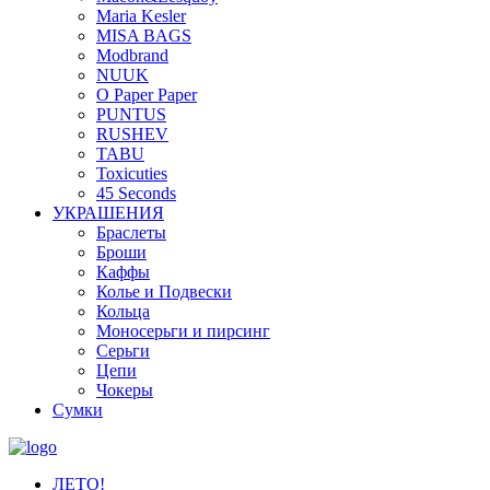
Maria Kesler
MISA BAGS
Modbrand
NUUK
O Paper Paper
PUNTUS
RUSHEV
TABU
Toxicuties
45 Seconds
УКРАШЕНИЯ
Браслеты
Броши
Каффы
Колье и Подвески
Кольца
Моносерьги и пирсинг
Серьги
Цепи
Чокеры
Сумки
ЛЕТО!