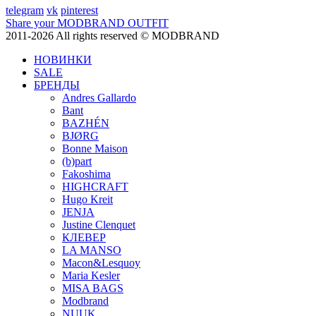
telegram
vk
pinterest
Share your MODBRAND OUTFIT
2011-2026 All rights reserved © MODBRAND
НОВИНКИ
SALE
БРЕНДЫ
Andres Gallardo
Bant
BAZHÉN
BJØRG
Bonne Maison
(b)part
Fakoshima
HIGHCRAFT
Hugo Kreit
JENJA
Justine Clenquet
КЛЕВЕР
LA MANSO
Macon&Lesquoy
Maria Kesler
MISA BAGS
Modbrand
NUUK