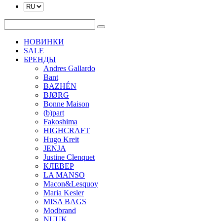
НОВИНКИ
SALE
БРЕНДЫ
Andres Gallardo
Bant
BAZHÉN
BJØRG
Bonne Maison
(b)part
Fakoshima
HIGHCRAFT
Hugo Kreit
JENJA
Justine Clenquet
КЛЕВЕР
LA MANSO
Macon&Lesquoy
Maria Kesler
MISA BAGS
Modbrand
NUUK