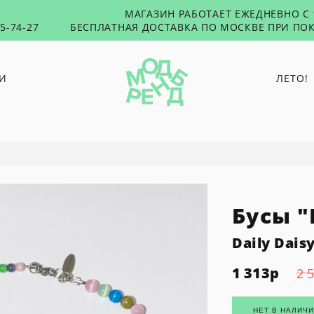
МАГАЗИН РАБОТАЕТ ЕЖЕДНЕВНО С 1
55-74-27
БЕСПЛАТНАЯ ДОСТАВКА ПО МОСКВЕ ПРИ ПОК
И
ЛЕТО!
O PAPER PAPER
PUNTUS
"
RUSHEV
TABU
Бусы 
TOXICUTIES
45 SECONDS
Daily Dais
1 313
р
2 
НЕТ В НАЛИЧ