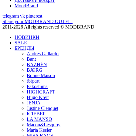
Доставка и возврат
MoodBrand
telegram
vk
pinterest
Share your MODBRAND OUTFIT
2011-2026 All rights reserved © MODBRAND
НОВИНКИ
SALE
БРЕНДЫ
Andres Gallardo
Bant
BAZHÉN
BJØRG
Bonne Maison
(b)part
Fakoshima
HIGHCRAFT
Hugo Kreit
JENJA
Justine Clenquet
КЛЕВЕР
LA MANSO
Macon&Lesquoy
Maria Kesler
MISA BAGS