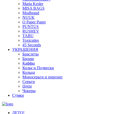
Maria Kesler
MISA BAGS
Modbrand
NUUK
O Paper Paper
PUNTUS
RUSHEV
TABU
Toxicuties
45 Seconds
УКРАШЕНИЯ
Браслеты
Броши
Каффы
Колье и Подвески
Кольца
Моносерьги и пирсинг
Серьги
Цепи
Чокеры
Сумки
ЛЕТО!