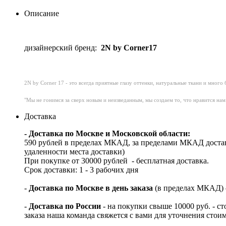
Описание
дизайнерский бренд:
2N by Corner17
2N by Corner 17 - это всегда приятные глазу оттенки, натуральные ткани и мног
"Мы не гонимся за сверх новым и неизведанным, мы создаем то, что нравится нам 
Доставка
- Доставка по Москве и Московской области:
590 рублей в пределах МКАД, за пределами МКАД достав
удаленности места доставки)
При покупке от 30000 рублей - бесплатная доставка.
Срок доставки: 1 - 3 рабочих дня
-
Доставка по Москве в день заказа
(в пределах МКАД) – 
-
Доставка по России
- на покупки свыше 10000 руб. - с
заказа наша команда свяжется с вами для уточнения стои