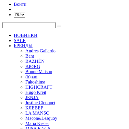
Войти
НОВИНКИ
SALE
БРЕНДЫ
Andres Gallardo
Bant
BAZHÉN
BJØRG
Bonne Maison
(b)part
Fakoshima
HIGHCRAFT
Hugo Kreit
JENJA
Justine Clenquet
КЛЕВЕР
LA MANSO
Macon&Lesquoy
Maria Kesler
MISA BAGS