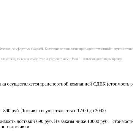
о базовых, комфортных моделей. Коллекция вдохновлена
природной тематикой и путешествием 
для жизни, то в чем комфортно и уверенно нам и Вам." - заявляют дизайнеры бренда.
ка осуществляется транспортной компанией СДЕК (стоимость рас
890 руб. Доставка осуществляется с 12:00 до 20:00.
тоимость доставки 690 руб. На заказы ниже 10000 руб. - стоимо
мости доставки.