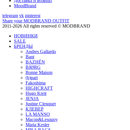
Доставка и возврат
MoodBrand
telegram
vk
pinterest
Share your MODBRAND OUTFIT
2011-2026 All rights reserved © MODBRAND
НОВИНКИ
SALE
БРЕНДЫ
Andres Gallardo
Bant
BAZHÉN
BJØRG
Bonne Maison
(b)part
Fakoshima
HIGHCRAFT
Hugo Kreit
JENJA
Justine Clenquet
КЛЕВЕР
LA MANSO
Macon&Lesquoy
Maria Kesler
MISA BAGS