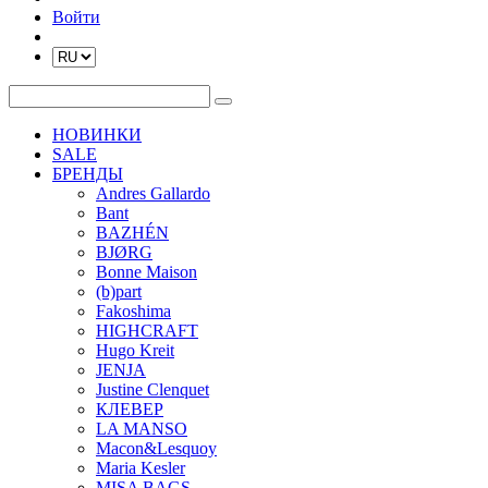
Войти
НОВИНКИ
SALE
БРЕНДЫ
Andres Gallardo
Bant
BAZHÉN
BJØRG
Bonne Maison
(b)part
Fakoshima
HIGHCRAFT
Hugo Kreit
JENJA
Justine Clenquet
КЛЕВЕР
LA MANSO
Macon&Lesquoy
Maria Kesler
MISA BAGS