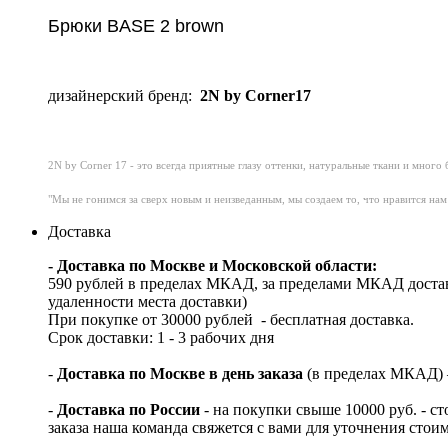
Брюки BASE 2 brown
дизайнерский бренд:
2N by Corner17
2N by Corner 17 - это всегда приятные глазу оттенки, натуральные ткани и мног
"Мы не гонимся за сверх новым и неизведанным, мы создаем то, что нравится нам 
Доставка
- Доставка по Москве и Московской области:
590 рублей в пределах МКАД, за пределами МКАД достав
удаленности места доставки)
При покупке от 30000 рублей - бесплатная доставка.
Срок доставки: 1 - 3 рабочих дня
-
Доставка по Москве в день заказа
(в пределах МКАД) – 
-
Доставка по России
- на покупки свыше 10000 руб. - с
заказа наша команда свяжется с вами для уточнения стои