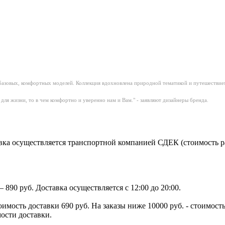
о базовых, комфортных моделей. Коллекция вдохновлена
природной тематикой и путешествием 
для жизни, то в чем комфортно и уверенно нам и Вам." - заявляют дизайнеры бренда.
ка осуществляется транспортной компанией СДЕК (стоимость рас
890 руб. Доставка осуществляется с 12:00 до 20:00.
тоимость доставки 690 руб. На заказы ниже 10000 руб. - стоимо
мости доставки.