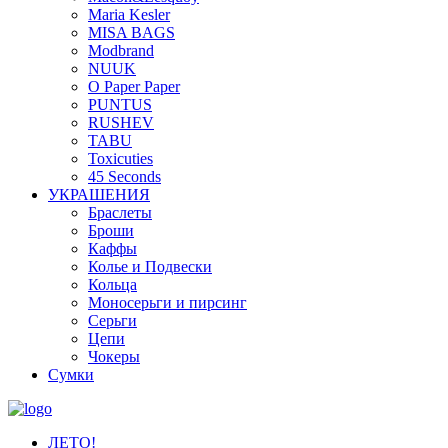
Maria Kesler
MISA BAGS
Modbrand
NUUK
O Paper Paper
PUNTUS
RUSHEV
TABU
Toxicuties
45 Seconds
УКРАШЕНИЯ
Браслеты
Броши
Каффы
Колье и Подвески
Кольца
Моносерьги и пирсинг
Серьги
Цепи
Чокеры
Сумки
ЛЕТО!