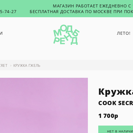
МАГАЗИН РАБОТАЕТ ЕЖЕДНЕВНО С 1
55-74-27
БЕСПЛАТНАЯ ДОСТАВКА ПО МОСКВЕ ПРИ ПОК
И
ЛЕТО!
PUNTUS
RUSHEV
CRET
КРУЖКА ГЖЕЛЬ
TABU
TOXICUTIES
Кружк
45 SECONDS
WOLF & MOON
COOK SECR
1 700
р
НЕТ В НАЛИЧ