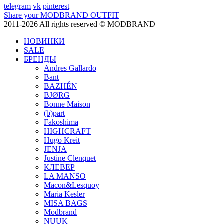
telegram
vk
pinterest
Share your MODBRAND OUTFIT
2011-2026 All rights reserved © MODBRAND
НОВИНКИ
SALE
БРЕНДЫ
Andres Gallardo
Bant
BAZHÉN
BJØRG
Bonne Maison
(b)part
Fakoshima
HIGHCRAFT
Hugo Kreit
JENJA
Justine Clenquet
КЛЕВЕР
LA MANSO
Macon&Lesquoy
Maria Kesler
MISA BAGS
Modbrand
NUUK