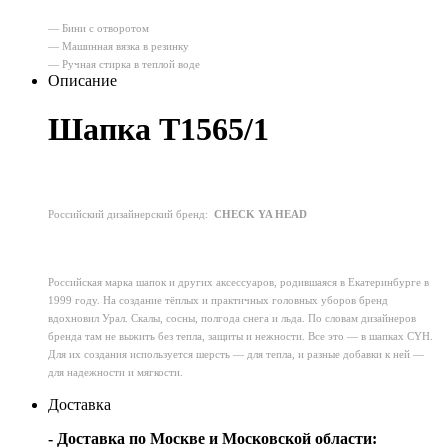
— Бини с отворотом
— Машинная вязка в резинку
— Ручная стирка в теплой воде
Описание
Шапка T1565/1
Российский дизайнерский бренд:
CHECK YA HEAD
Российская марка шапок и других аксессуаров, родившаяся в Екатеринбурге в
1999 году. На создание тёплых и практичных головных уборов бренд
вдохновил Урал. Скалы, сосны, полгода снега и льда. По словам дизайнеров
бренда там не выжить без тепла, защиты и нежности. Все это — в шапках CYH.
Для их создания используется шерсть — для тепла, и разные добавки к ней —
для надежности и мягкости.
Доставка
- Доставка по Москве и Московской области: