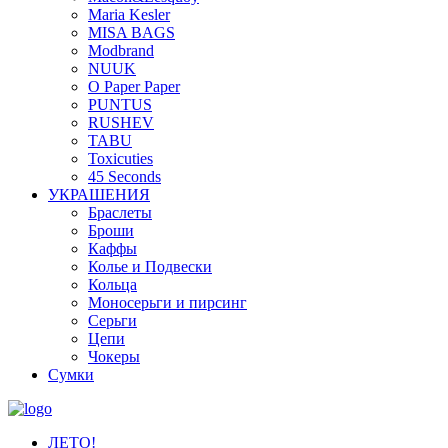
Maria Kesler
MISA BAGS
Modbrand
NUUK
O Paper Paper
PUNTUS
RUSHEV
TABU
Toxicuties
45 Seconds
УКРАШЕНИЯ
Браслеты
Броши
Каффы
Колье и Подвески
Кольца
Моносерьги и пирсинг
Серьги
Цепи
Чокеры
Сумки
ЛЕТО!