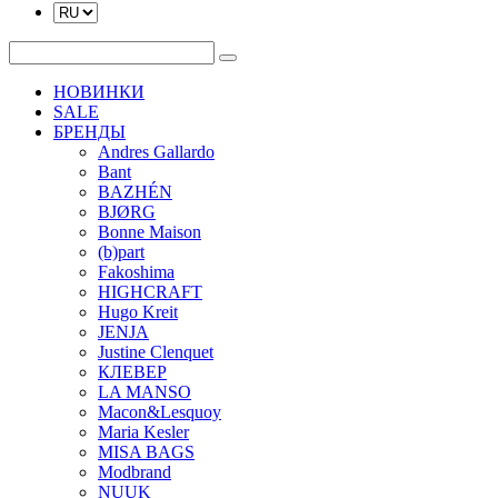
НОВИНКИ
SALE
БРЕНДЫ
Andres Gallardo
Bant
BAZHÉN
BJØRG
Bonne Maison
(b)part
Fakoshima
HIGHCRAFT
Hugo Kreit
JENJA
Justine Clenquet
КЛЕВЕР
LA MANSO
Macon&Lesquoy
Maria Kesler
MISA BAGS
Modbrand
NUUK