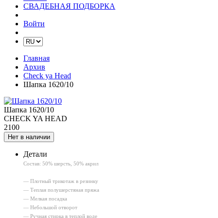
СВАДЕБНАЯ ПОДБОРКА
Войти
Главная
Архив
Check ya Head
Шапка 1620/10
Шапка 1620/10
CHECK YA HEAD
2100
Нет в наличии
Детали
Состав: 50% шерсть, 50% акрил
— Плотный трикотаж в резинку
— Теплая полушерстяная пряжа
— Мелкая посадка
— Небольшой отворот
— Ручная стирка в теплой воде