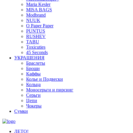
Maria Kesler
MISA BAGS
Modbrand
NUUK
O Paper Paper
PUNTUS
RUSHEV
TABU
Toxicuties
45 Seconds
УКРАШЕНИЯ
Браслеты
Броши
Каффы
Колье и Подвески
Кольца
Моносерьги и пирсинг
Серьги
Цепи
Чокеры
Сумки
ЛЕТО!