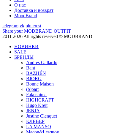
О нас
Доставка и возврат
MoodBrand
telegram
vk
pinterest
Share your MODBRAND OUTFIT
2011-2026 All rights reserved © MODBRAND
НОВИНКИ
SALE
БРЕНДЫ
Andres Gallardo
Bant
BAZHÉN
BJØRG
Bonne Maison
(b)part
Fakoshima
HIGHCRAFT
Hugo Kreit
JENJA
Justine Clenquet
КЛЕВЕР
LA MANSO
Macon&Lesquoy