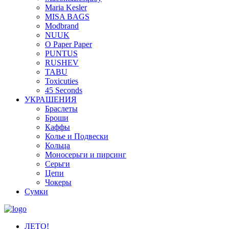
Maria Kesler
MISA BAGS
Modbrand
NUUK
O Paper Paper
PUNTUS
RUSHEV
TABU
Toxicuties
45 Seconds
УКРАШЕНИЯ
Браслеты
Броши
Каффы
Колье и Подвески
Кольца
Моносерьги и пирсинг
Серьги
Цепи
Чокеры
Сумки
ЛЕТО!