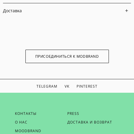
Доставка
ПРИСОЕДИНИТЬСЯ К MODBRAND
TELEGRAM
VK
PINTEREST
ЕСЛИ ВЫ ХОТИТЕ БЫТЬ В КУРСЕ НАШИХ НОВОСТЕЙ,
КОНТАКТЫ
PRESS
ПОЛУЧАТЬ БОНУСЫ И ВДОХНОВЕНИЕ ОТ MODBRAND,
О НАС
ДОСТАВКА И ВОЗВРАТ
ОТПРАВЬТЕ НАМ СВОЙ EMAIL
MOODBRAND