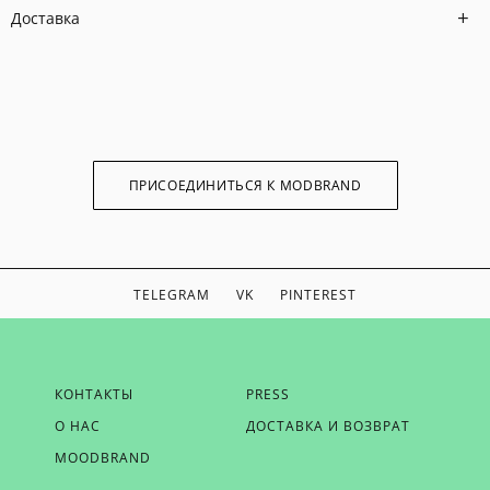
Доставка
ПРИСОЕДИНИТЬСЯ К MODBRAND
TELEGRAM
VK
PINTEREST
ЕСЛИ ВЫ ХОТИТЕ БЫТЬ В КУРСЕ НАШИХ НОВОСТЕЙ,
КОНТАКТЫ
PRESS
ПОЛУЧАТЬ БОНУСЫ И ВДОХНОВЕНИЕ ОТ MODBRAND,
О НАС
ДОСТАВКА И ВОЗВРАТ
ОТПРАВЬТЕ НАМ СВОЙ EMAIL
MOODBRAND