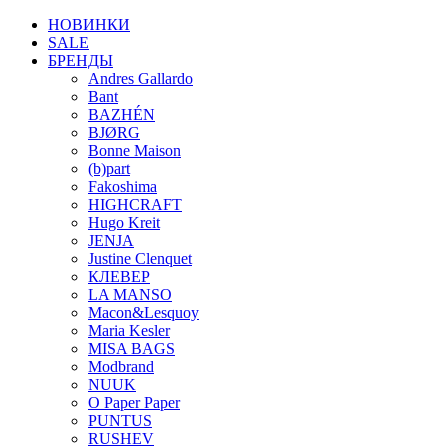
НОВИНКИ
SALE
БРЕНДЫ
Andres Gallardo
Bant
BAZHÉN
BJØRG
Bonne Maison
(b)part
Fakoshima
HIGHCRAFT
Hugo Kreit
JENJA
Justine Clenquet
КЛЕВЕР
LA MANSO
Macon&Lesquoy
Maria Kesler
MISA BAGS
Modbrand
NUUK
O Paper Paper
PUNTUS
RUSHEV