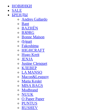
НОВИНКИ
SALE
БРЕНДЫ
Andres Gallardo
Bant
BAZHÉN
BJØRG
Bonne Maison
(b)part
Fakoshima
HIGHCRAFT
Hugo Kreit
JENJA
Justine Clenquet
КЛЕВЕР
LA MANSO
Macon&Lesquoy
Maria Kesler
MISA BAGS
Modbrand
NUUK
O Paper Paper
PUNTUS
RUSHEV