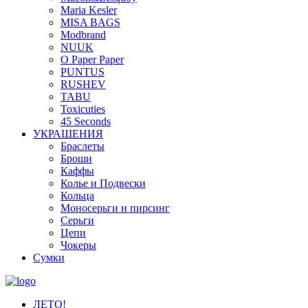
Maria Kesler
MISA BAGS
Modbrand
NUUK
O Paper Paper
PUNTUS
RUSHEV
TABU
Toxicuties
45 Seconds
УКРАШЕНИЯ
Браслеты
Броши
Каффы
Колье и Подвески
Кольца
Моносерьги и пирсинг
Серьги
Цепи
Чокеры
Сумки
ЛЕТО!