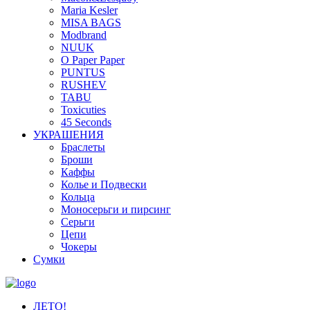
Maria Kesler
MISA BAGS
Modbrand
NUUK
O Paper Paper
PUNTUS
RUSHEV
TABU
Toxicuties
45 Seconds
УКРАШЕНИЯ
Браслеты
Броши
Каффы
Колье и Подвески
Кольца
Моносерьги и пирсинг
Серьги
Цепи
Чокеры
Сумки
ЛЕТО!