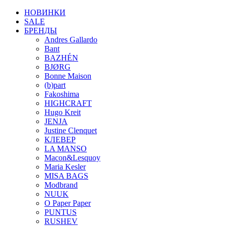
НОВИНКИ
SALE
БРЕНДЫ
Andres Gallardo
Bant
BAZHÉN
BJØRG
Bonne Maison
(b)part
Fakoshima
HIGHCRAFT
Hugo Kreit
JENJA
Justine Clenquet
КЛЕВЕР
LA MANSO
Macon&Lesquoy
Maria Kesler
MISA BAGS
Modbrand
NUUK
O Paper Paper
PUNTUS
RUSHEV