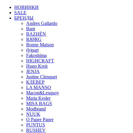
НОВИНКИ
SALE
БРЕНДЫ
Andres Gallardo
Bant
BAZHÉN
BJØRG
Bonne Maison
(b)part
Fakoshima
HIGHCRAFT
Hugo Kreit
JENJA
Justine Clenquet
КЛЕВЕР
LA MANSO
Macon&Lesquoy
Maria Kesler
MISA BAGS
Modbrand
NUUK
O Paper Paper
PUNTUS
RUSHEV