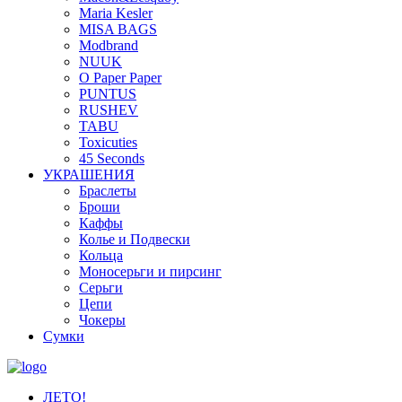
Maria Kesler
MISA BAGS
Modbrand
NUUK
O Paper Paper
PUNTUS
RUSHEV
TABU
Toxicuties
45 Seconds
УКРАШЕНИЯ
Браслеты
Броши
Каффы
Колье и Подвески
Кольца
Моносерьги и пирсинг
Серьги
Цепи
Чокеры
Сумки
ЛЕТО!