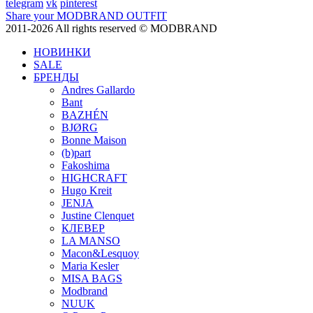
telegram
vk
pinterest
Share your MODBRAND OUTFIT
2011-2026 All rights reserved © MODBRAND
НОВИНКИ
SALE
БРЕНДЫ
Andres Gallardo
Bant
BAZHÉN
BJØRG
Bonne Maison
(b)part
Fakoshima
HIGHCRAFT
Hugo Kreit
JENJA
Justine Clenquet
КЛЕВЕР
LA MANSO
Macon&Lesquoy
Maria Kesler
MISA BAGS
Modbrand
NUUK