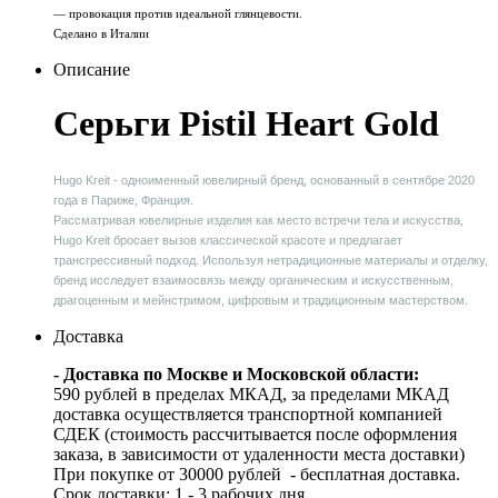
— провокация против идеальной глянцевости.
Сделано в Италии
Описание
Серьги Pistil Heart Gold
Hugo Kreit - одноименный ювелирный бренд, основанный в сентябре 2020
года в Париже, Франция.
Рассматривая ювелирные изделия как место встречи тела и искусства,
Hugo Kreit бросает вызов классической красоте и предлагает
трансгрессивный подход. Используя нетрадиционные материалы и отделку,
бренд исследует взаимосвязь между органическим и искусственным,
драгоценным и мейнстримом, цифровым и традиционным мастерством.
Доставка
- Доставка по Москве и Московской области:
590 рублей в пределах МКАД, за пределами МКАД
доставка осуществляется транспортной компанией
СДЕК (стоимость рассчитывается после оформления
заказа, в зависимости от удаленности места доставки)
При покупке от 30000 рублей - бесплатная доставка.
Срок доставки: 1 - 3 рабочих дня