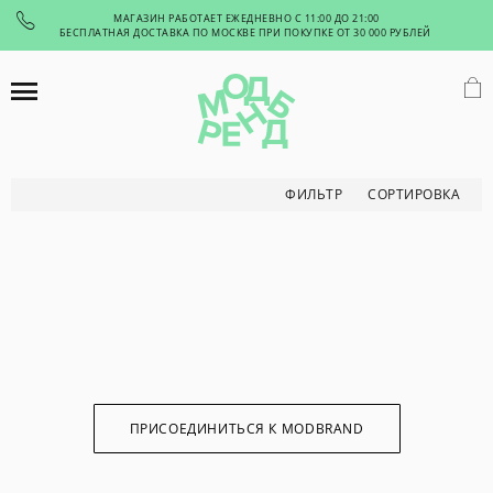
МАГАЗИН РАБОТАЕТ ЕЖЕДНЕВНО С 11:00 ДО 21:00
БЕСПЛАТНАЯ ДОСТАВКА ПО МОСКВЕ ПРИ ПОКУПКЕ ОТ 30 000 РУБЛЕЙ
СОРТИРОВКА
ФИЛЬТР
СОРТИРОВКА
СОРТИРОВАТЬ ТОВАРЫ
По возрастанию цены
По убыванию цены
По названию
ПРИСОЕДИНИТЬСЯ К MODBRAND
ФИЛЬТР