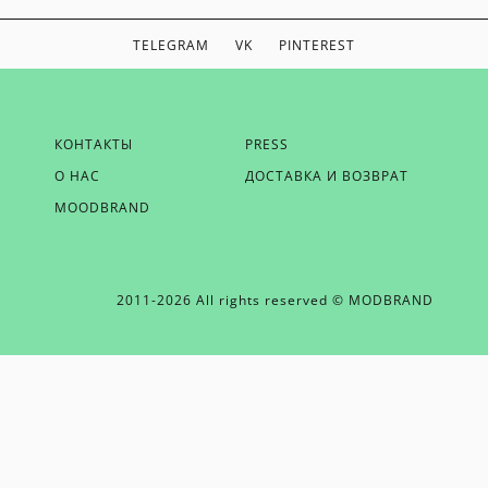
TELEGRAM
VK
PINTEREST
ЕСЛИ ВЫ ХОТИТЕ БЫТЬ В КУРСЕ НАШИХ НОВОСТЕЙ,
КОНТАКТЫ
PRESS
ПОЛУЧАТЬ БОНУСЫ И ВДОХНОВЕНИЕ ОТ MODBRAND,
О НАС
ДОСТАВКА И ВОЗВРАТ
ОТПРАВЬТЕ НАМ СВОЙ EMAIL
MOODBRAND
2011-2026 All rights reserved © MODBRAND
ОТПРАВИТЬ EMAIL