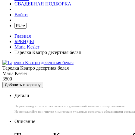
СВАДЕБНАЯ ПОДБОРКА
Войти
Главная
БРЕНДЫ
Maria Kesler
Тарелка Кватро десертная белая
Тарелка Кватро десертная белая
Maria Kesler
3500
Добавить в корзину
Детали
Не рекомендуется использовать в посудомоечной машине и микроволновке.
Не используйте при чистке химические уходовые средства с абразивными состав
Описание