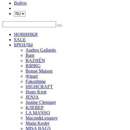
Войти
НОВИНКИ
SALE
БРЕНДЫ
Andres Gallardo
Bant
BAZHÉN
BJØRG
Bonne Maison
(b)part
Fakoshima
HIGHCRAFT
Hugo Kreit
JENJA
Justine Clenquet
КЛЕВЕР
LA MANSO
Macon&Lesquoy
Maria Kesler
MISA BAGS