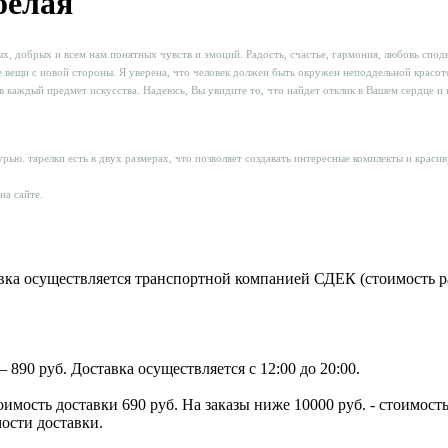
белая
тых, добрых и всем нам понятных чувств и эмоций. Радость, счастье, гармония, любовь спо
е вещи с новой стороны. Я уверена, что человек должен быть окружен неподдельной красо
в каждый предмет искусства. Надеюсь, Вы увидите то, что найдет отклик в Вашем сердце и
рью. тарелки есть в двух размерах, что позволяет создавать интересные комплекты и краси
на сайте.
ка осуществляется транспортной компанией СДЕК (стоимость рас
890 руб. Доставка осуществляется с 12:00 до 20:00.
тоимость доставки 690 руб. На заказы ниже 10000 руб. - стоимо
мости доставки.