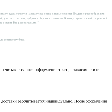
двигают, вдохновляют и навевают все новые и новые сюжеты. Владение разнообразными
той, уютом и чистыми, добрыми образами и словами. К этому стремится мой творческий
 не оставит Вас равнодушными!"
вую сервировку блюд.
считывается после оформления заказа, в зависимости от
сть доставки рассчитывается индивидуально. После оформления