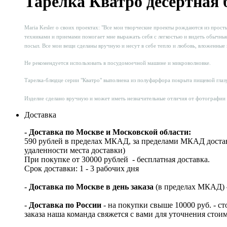
Тарелка Кватро десертная 
Maria Kesler о своих проектах: "Все мои творческие проекты рождаются из прос
техниками и приемами помогает мне выражать себя с легкостью и видеть обычны
посыл. Все мои вещи сделаны вручную и несут в себе тепло и любовь, вложенные 
Не рекомендуется использовать в посудомоечной машине и микроволновке.
Тарелка-блюдце серии "Кватро" выполнена из полуфарфора покрыта пищевой глазу
Изделие сделано вручную и может иметь незначительные отличия от фотографии 
Доставка
- Доставка по Москве и Московской области:
590 рублей в пределах МКАД, за пределами МКАД достав
удаленности места доставки)
При покупке от 30000 рублей - бесплатная доставка.
Срок доставки: 1 - 3 рабочих дня
-
Доставка по Москве в день заказа
(в пределах МКАД) – 
-
Доставка по России
- на покупки свыше 10000 руб. - с
заказа наша команда свяжется с вами для уточнения стои