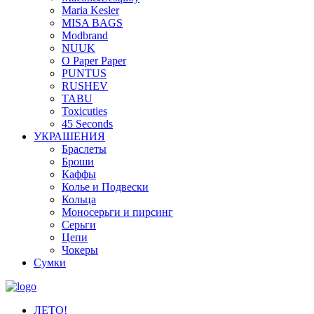
Maria Kesler
MISA BAGS
Modbrand
NUUK
O Paper Paper
PUNTUS
RUSHEV
TABU
Toxicuties
45 Seconds
УКРАШЕНИЯ
Браслеты
Броши
Каффы
Колье и Подвески
Кольца
Моносерьги и пирсинг
Серьги
Цепи
Чокеры
Сумки
ЛЕТО!