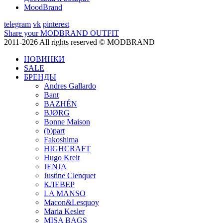
MoodBrand
telegram
vk
pinterest
Share your MODBRAND OUTFIT
2011-2026 All rights reserved © MODBRAND
НОВИНКИ
SALE
БРЕНДЫ
Andres Gallardo
Bant
BAZHÉN
BJØRG
Bonne Maison
(b)part
Fakoshima
HIGHCRAFT
Hugo Kreit
JENJA
Justine Clenquet
КЛЕВЕР
LA MANSO
Macon&Lesquoy
Maria Kesler
MISA BAGS