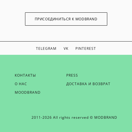
ПРИСОЕДИНИТЬСЯ К MODBRAND
TELEGRAM
VK
PINTEREST
ЕСЛИ ВЫ ХОТИТЕ БЫТЬ В КУРСЕ НАШИХ НОВОСТЕЙ,
КОНТАКТЫ
PRESS
ПОЛУЧАТЬ БОНУСЫ И ВДОХНОВЕНИЕ ОТ MODBRAND,
О НАС
ДОСТАВКА И ВОЗВРАТ
ОТПРАВЬТЕ НАМ СВОЙ EMAIL
MOODBRAND
2011-2026 All rights reserved © MODBRAND
ОТПРАВИТЬ EMAIL