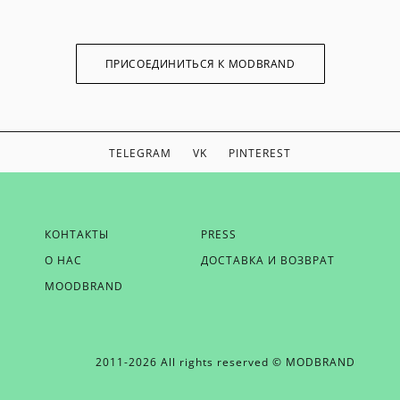
ПРИСОЕДИНИТЬСЯ К MODBRAND
TELEGRAM
VK
PINTEREST
ЕСЛИ ВЫ ХОТИТЕ БЫТЬ В КУРСЕ НАШИХ НОВОСТЕЙ,
КОНТАКТЫ
PRESS
ПОЛУЧАТЬ БОНУСЫ И ВДОХНОВЕНИЕ ОТ MODBRAND,
О НАС
ДОСТАВКА И ВОЗВРАТ
ОТПРАВЬТЕ НАМ СВОЙ EMAIL
MOODBRAND
2011-2026 All rights reserved © MODBRAND
ОТПРАВИТЬ EMAIL