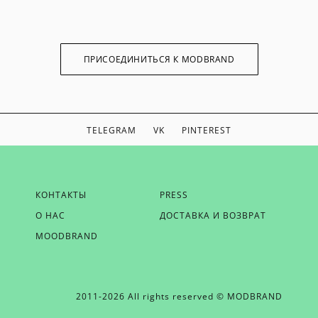
ПРИСОЕДИНИТЬСЯ К MODBRAND
TELEGRAM
VK
PINTEREST
ЕСЛИ ВЫ ХОТИТЕ БЫТЬ В КУРСЕ НАШИХ НОВОСТЕЙ,
КОНТАКТЫ
PRESS
ПОЛУЧАТЬ БОНУСЫ И ВДОХНОВЕНИЕ ОТ MODBRAND,
О НАС
ДОСТАВКА И ВОЗВРАТ
ОТПРАВЬТЕ НАМ СВОЙ EMAIL
MOODBRAND
2011-2026 All rights reserved © MODBRAND
ОТПРАВИТЬ EMAIL