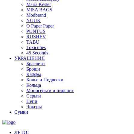
Maria Kesler
MISA BAGS
Modbrand
NUUK
O Paper Paper
PUNTUS
RUSHEV
TABU
Toxicuties
45 Seconds
УКРАШЕНИЯ
Браслеты
Броши
Каффы
Колье и Подвески
Кольца
Моносерьги и пирсинг
Серьги
Цепи
Чокеры
Сумки
ЛЕТО!