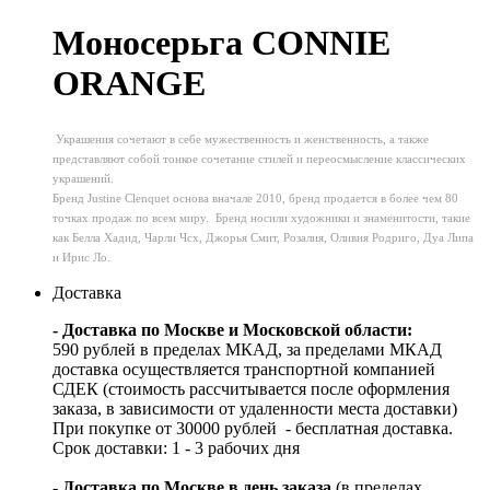
Моносерьга CONNIE
ORANGE
Украшения сочетают в себе мужественность и женственность, а также
представляют собой тонкое сочетание стилей и переосмысление классических
украшений.
Бренд Justine Clenquet основа вначале 2010, бренд продается в более чем 80
точках продаж по всем миру. Бренд носили художники и знаменитости, такие
как Белла Хадид, Чарли Чcx, Джорья Смит, Розалия, Оливия Родриго, Дуа Липа
и Ирис Ло.
Доставка
- Доставка по Москве и Московской области:
590 рублей в пределах МКАД, за пределами МКАД
доставка осуществляется транспортной компанией
СДЕК (стоимость рассчитывается после оформления
заказа, в зависимости от удаленности места доставки)
При покупке от 30000 рублей - бесплатная доставка.
Срок доставки: 1 - 3 рабочих дня
-
Доставка по Москве в день заказа
(в пределах