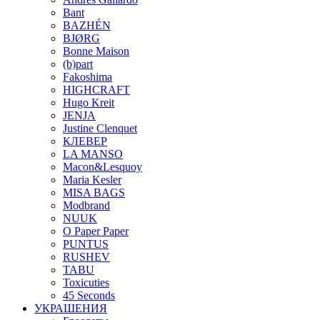
Bant
BAZHÉN
BJØRG
Bonne Maison
(b)part
Fakoshima
HIGHCRAFT
Hugo Kreit
JENJA
Justine Clenquet
КЛЕВЕР
LA MANSO
Macon&Lesquoy
Maria Kesler
MISA BAGS
Modbrand
NUUK
O Paper Paper
PUNTUS
RUSHEV
TABU
Toxicuties
45 Seconds
УКРАШЕНИЯ