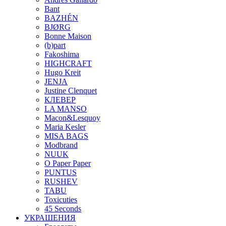
Bant
BAZHÉN
BJØRG
Bonne Maison
(b)part
Fakoshima
HIGHCRAFT
Hugo Kreit
JENJA
Justine Clenquet
КЛЕВЕР
LA MANSO
Macon&Lesquoy
Maria Kesler
MISA BAGS
Modbrand
NUUK
O Paper Paper
PUNTUS
RUSHEV
TABU
Toxicuties
45 Seconds
УКРАШЕНИЯ