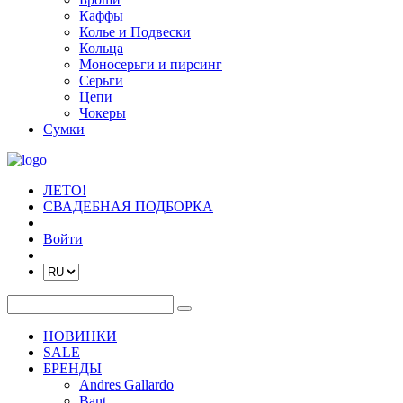
Каффы
Колье и Подвески
Кольца
Моносерьги и пирсинг
Серьги
Цепи
Чокеры
Сумки
ЛЕТО!
СВАДЕБНАЯ ПОДБОРКА
Войти
НОВИНКИ
SALE
БРЕНДЫ
Andres Gallardo
Bant