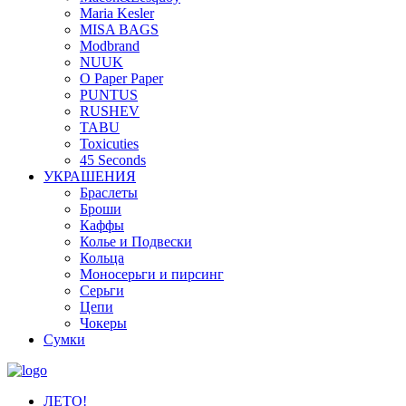
Maria Kesler
MISA BAGS
Modbrand
NUUK
O Paper Paper
PUNTUS
RUSHEV
TABU
Toxicuties
45 Seconds
УКРАШЕНИЯ
Браслеты
Броши
Каффы
Колье и Подвески
Кольца
Моносерьги и пирсинг
Серьги
Цепи
Чокеры
Сумки
ЛЕТО!