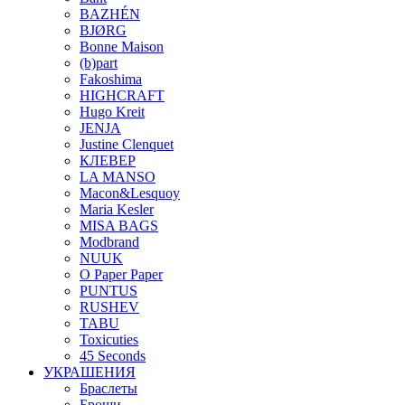
BAZHÉN
BJØRG
Bonne Maison
(b)part
Fakoshima
HIGHCRAFT
Hugo Kreit
JENJA
Justine Clenquet
КЛЕВЕР
LA MANSO
Macon&Lesquoy
Maria Kesler
MISA BAGS
Modbrand
NUUK
O Paper Paper
PUNTUS
RUSHEV
TABU
Toxicuties
45 Seconds
УКРАШЕНИЯ
Браслеты
Броши