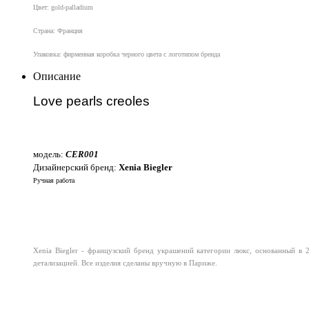
Цвет: gold-palladium
Страна: Франция
Упаковка: фирменная коробка черного цвета с логотипом бренда
Описание
Love pearls creoles
модель:
CER001
Дизайнерский бренд:
Xenia Biegler
Ручная работа
Xenia Biegler - французский бренд украшений категории люкс, основанный в 
детализацией. Все изделия сделаны вручную в Париже.